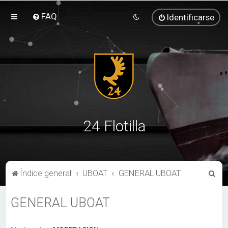
FAQ
Identificarse
24 Flotilla
B
Índice general
UBOAT
GENERAL UBOAT
u
GENERAL UBOAT
s
c