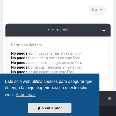
Ir a
Información
Permisos del foro
No puede
abrir nuevos temas en este Foro
No puede
responder a temas en este Foro
No puede
editar sus mensajes en este Foro
No puede
borrar sus mensajes en este Foro
No puede
enviar adjuntos en este Foro
Este sitio web utiliza cookies para asegurar que
obtenga la mejor experiencia en nuestro sitio
web.
Saber más
Índice general
¡Lo entiendo!
Powered by
phpBB
™
• Design by
PlanetStyles