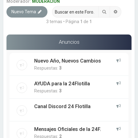
a
Moderador:
MODERACION
r
Buscar
Búsqueda
Nuevo Tema
3 temas • Página
1
de
1
Anuncios
Nuevo Año, Nuevos Cambios
Respuestas:
3
AYUDA para la 24Flotilla
Respuestas:
3
Canal Discord 24 Flotilla
Mensajes Oficiales de la 24F.
Respuestas:
2