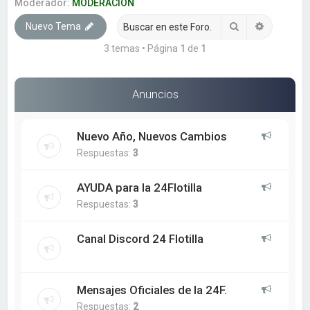
a
Moderador:
MODERACION
r
Buscar
Búsqueda
Nuevo Tema
3 temas • Página
1
de
1
Anuncios
Nuevo Año, Nuevos Cambios
Respuestas:
3
AYUDA para la 24Flotilla
Respuestas:
3
Canal Discord 24 Flotilla
Mensajes Oficiales de la 24F.
Respuestas:
2