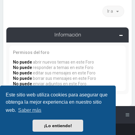
Ir a
Información
Permisos del foro
No puede
abrir nuevos temas en este Foro
No puede
responder a temas en este Foro
No puede
editar sus mensajes en este Foro
No puede
borrar sus mensajes en este Foro
No puede
enviar adjuntos en este Foro
Este sitio web utiliza cookies para asegurar que
obtenga la mejor experiencia en nuestro sitio
web.
Saber más
Índice general
¡Lo entiendo!
Powered by
phpBB
™
• Design by
PlanetStyles