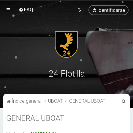
FAQ
Identificarse
24 Flotilla
B
Índice general
UBOAT
GENERAL UBOAT
u
GENERAL UBOAT
s
c