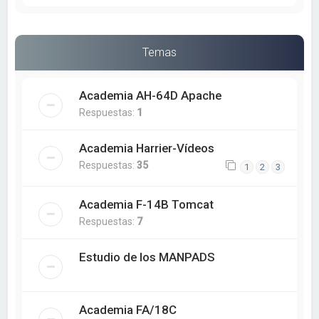
Temas
Academia AH-64D Apache
Respuestas:
1
Academia Harrier-Vídeos
Respuestas:
35
1
2
3
Academia F-14B Tomcat
Respuestas:
7
Estudio de los MANPADS
Academia FA/18C