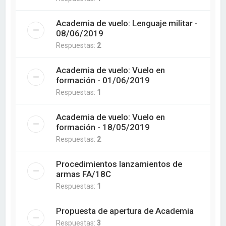
Academia de vuelo: Lenguaje militar -
08/06/2019
Respuestas:
2
Academia de vuelo: Vuelo en
formación - 01/06/2019
Respuestas:
1
Academia de vuelo: Vuelo en
formación - 18/05/2019
Respuestas:
2
Procedimientos lanzamientos de
armas FA/18C
Respuestas:
1
Propuesta de apertura de Academia
Respuestas:
3