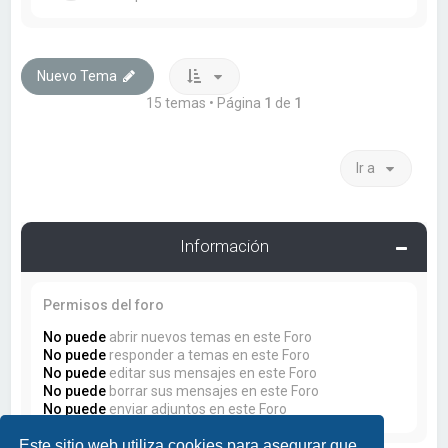
Nuevo Tema
15 temas • Página
1
de
1
Ir a
Información
Permisos del foro
No puede
abrir nuevos temas en este Foro
No puede
responder a temas en este Foro
No puede
editar sus mensajes en este Foro
No puede
borrar sus mensajes en este Foro
No puede
enviar adjuntos en este Foro
Este sitio web utiliza cookies para asegurar que