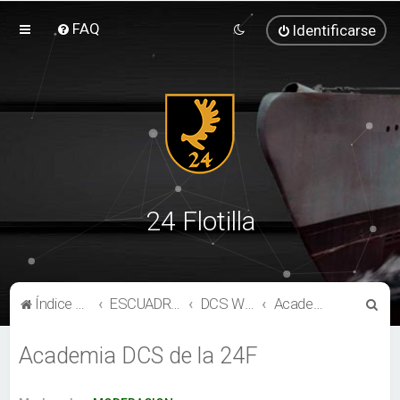
FAQ
Identificarse
24 Flotilla
B
Índice general
ESCUADRÓN 24F
DCS World 24F
Academia DCS de la 24F
u
Academia DCS de la 24F
s
c