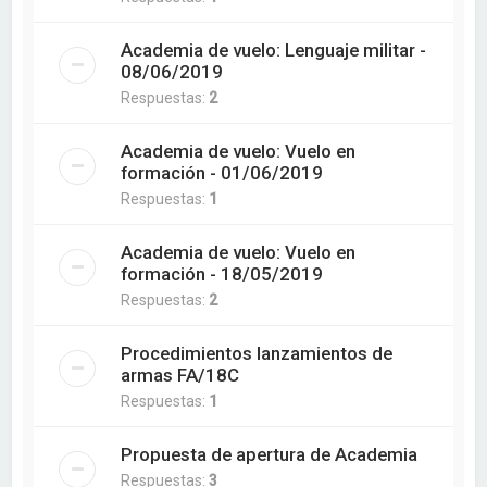
Academia de vuelo: Lenguaje militar -
08/06/2019
Respuestas:
2
Academia de vuelo: Vuelo en
formación - 01/06/2019
Respuestas:
1
Academia de vuelo: Vuelo en
formación - 18/05/2019
Respuestas:
2
Procedimientos lanzamientos de
armas FA/18C
Respuestas:
1
Propuesta de apertura de Academia
Respuestas:
3