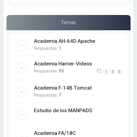
Temas
Academia AH-64D Apache
Respuestas:
1
Academia Harrier-Vídeos
Respuestas:
35
1
2
3
Academia F-14B Tomcat
Respuestas:
7
Estudio de los MANPADS
Academia FA/18C