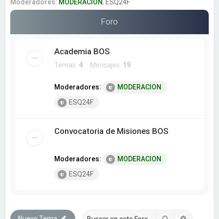
a
Moderadores:
MODERACION
,
ESQ24F
r
Foro
Academia BOS
Temas:
4
Mensajes:
19
Moderadores:
MODERACION
ESQ24F
Convocatoria de Misiones BOS
Moderadores:
MODERACION
ESQ24F
Buscar
Búsqueda
Nuevo Tema