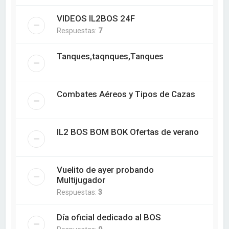
VIDEOS IL2BOS 24F
Respuestas:
7
Tanques,taqnques,Tanques
Combates Aéreos y Tipos de Cazas
IL2 BOS BOM BOK Ofertas de verano
Vuelito de ayer probando
Multijugador
Respuestas:
3
Día oficial dedicado al BOS