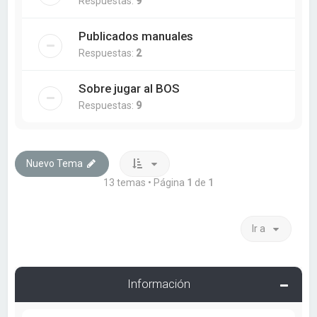
Respuestas:
9
Publicados manuales
Respuestas:
2
Sobre jugar al BOS
Respuestas:
9
Nuevo Tema
13 temas • Página
1
de
1
Ir a
Información