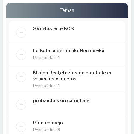
Temas
SVuelos en elBOS
La Batalla de Luchki-Nechaevka
Respuestas:
1
Mision Real,efectos de combate en
vehiculos y objetos
Respuestas:
1
probando skin camuflaje
Pido consejo
Respuestas:
3