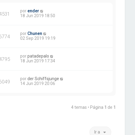
por
ender
4531
18 Jun 2019 18:50
por
Chunen
6774
02 Sep 2019 19:19
por
patadepalo
4795
18 Jun 2019 17:34
por
der Schiffsjunge
6049
14 Jun 2019 20:06
4 temas • Página
1
de
1
Ir a