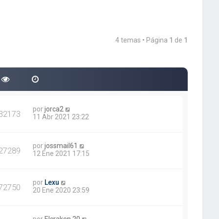
4 temas • Página
1
de
1
por
jorca2
32173
11 Abr 2021 23:22
por
jossmail61
27289
12 Ene 2021 17:15
por
Lexu
72750
20 Ene 2020 23:59