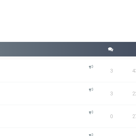
squeda avanzada
3
4
3
2
0
2