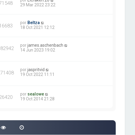
por
Elcraken.20
71548
29 Mar 2022 23:22
por
Beltza
16683
18 Oct 2021 12:12
por
james.aschenbach
382942
14 Jun 2023 19:02
por
jaspritvid
271408
19 Oct 2022 11:11
por
sealowe
26420
19 Oct 2014 21:28