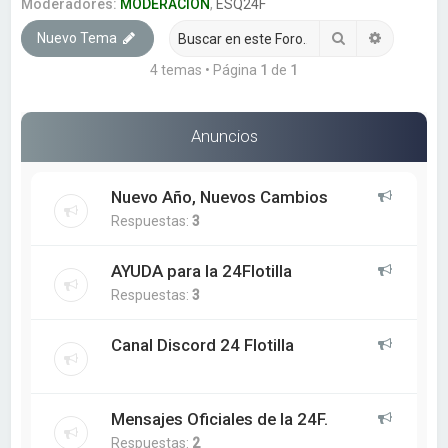
a
Moderadores:
MODERACION
,
ESQ24F
r
Buscar
Búsqueda
Nuevo Tema
4 temas • Página
1
de
1
Anuncios
Nuevo Año, Nuevos Cambios
Respuestas:
3
AYUDA para la 24Flotilla
Respuestas:
3
Canal Discord 24 Flotilla
Mensajes Oficiales de la 24F.
Respuestas:
2