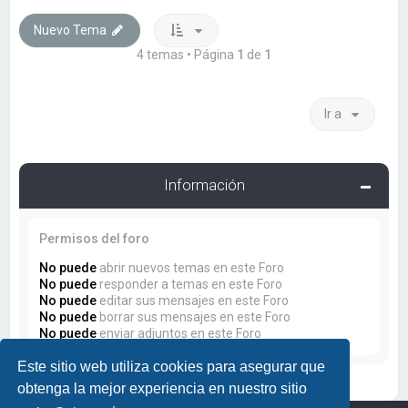
Nuevo Tema
4 temas • Página
1
de
1
Ir a
Información
Permisos del foro
No puede
abrir nuevos temas en este Foro
No puede
responder a temas en este Foro
No puede
editar sus mensajes en este Foro
No puede
borrar sus mensajes en este Foro
No puede
enviar adjuntos en este Foro
Este sitio web utiliza cookies para asegurar que
obtenga la mejor experiencia en nuestro sitio