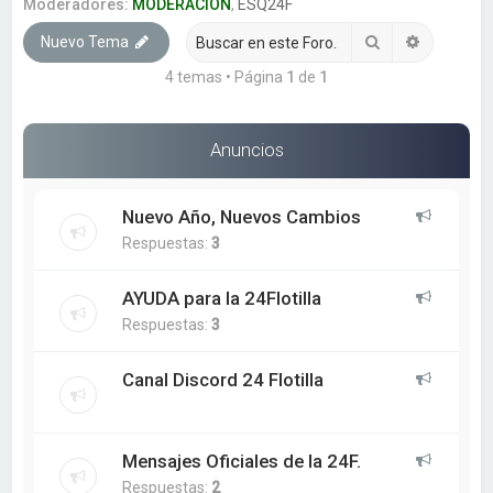
a
Moderadores:
MODERACION
,
ESQ24F
r
Buscar
Búsqueda
Nuevo Tema
4 temas • Página
1
de
1
Anuncios
Nuevo Año, Nuevos Cambios
Respuestas:
3
AYUDA para la 24Flotilla
Respuestas:
3
Canal Discord 24 Flotilla
Mensajes Oficiales de la 24F.
Respuestas:
2