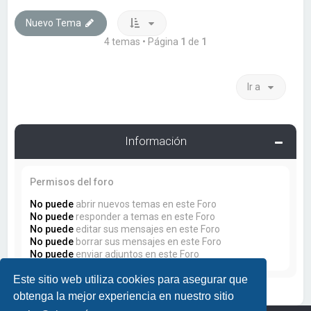
Nuevo Tema
4 temas • Página
1
de
1
Ir a
Información
Permisos del foro
No puede
abrir nuevos temas en este Foro
No puede
responder a temas en este Foro
No puede
editar sus mensajes en este Foro
No puede
borrar sus mensajes en este Foro
No puede
enviar adjuntos en este Foro
Este sitio web utiliza cookies para asegurar que
obtenga la mejor experiencia en nuestro sitio