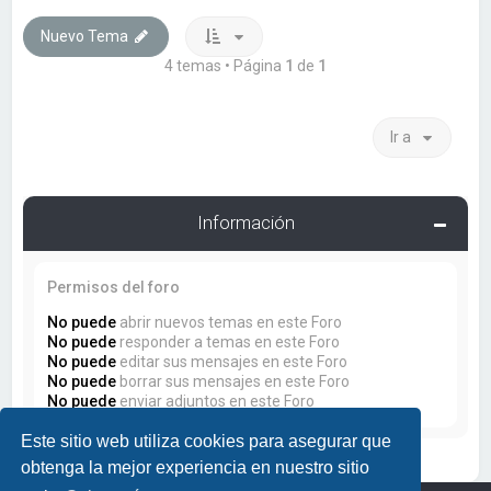
Nuevo Tema
4 temas • Página
1
de
1
Ir a
Información
Permisos del foro
No puede
abrir nuevos temas en este Foro
No puede
responder a temas en este Foro
No puede
editar sus mensajes en este Foro
No puede
borrar sus mensajes en este Foro
No puede
enviar adjuntos en este Foro
Este sitio web utiliza cookies para asegurar que
obtenga la mejor experiencia en nuestro sitio