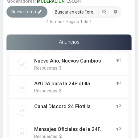
a
Moderadores:
MODERACION
,
ESQ24F
r
Buscar
Búsqueda
Nuevo Tema
4 temas • Página
1
de
1
Anuncios
Nuevo Año, Nuevos Cambios
Respuestas:
3
AYUDA para la 24Flotilla
Respuestas:
3
Canal Discord 24 Flotilla
Mensajes Oficiales de la 24F.
Respuestas:
2