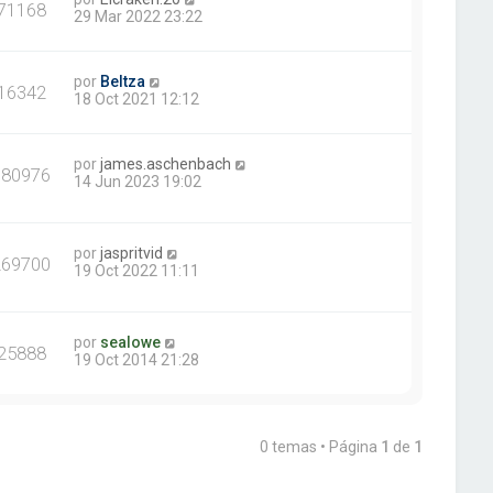
71168
29 Mar 2022 23:22
por
Beltza
16342
18 Oct 2021 12:12
por
james.aschenbach
380976
14 Jun 2023 19:02
por
jaspritvid
269700
19 Oct 2022 11:11
por
sealowe
25888
19 Oct 2014 21:28
0 temas • Página
1
de
1