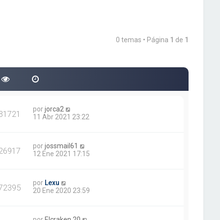
0 temas • Página
1
de
1
por
jorca2
31721
11 Abr 2021 23:22
por
jossmail61
26917
12 Ene 2021 17:15
por
Lexu
72395
20 Ene 2020 23:59
por
Elcraken.20