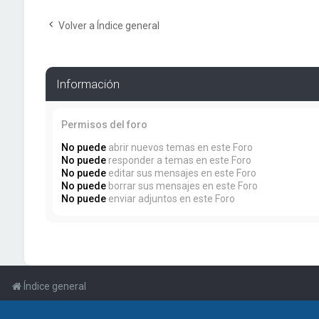
Volver a Índice general
Información
Permisos del foro
No puede
abrir nuevos temas en este Foro
No puede
responder a temas en este Foro
No puede
editar sus mensajes en este Foro
No puede
borrar sus mensajes en este Foro
No puede
enviar adjuntos en este Foro
Índice general