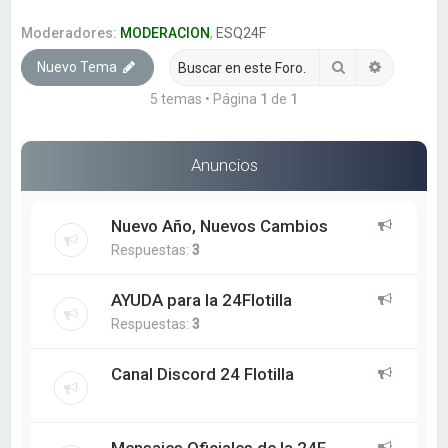
a
r
Moderadores:
MODERACION
,
ESQ24F
Buscar
Búsqueda
Nuevo Tema
5 temas • Página
1
de
1
Anuncios
Nuevo Año, Nuevos Cambios
Respuestas:
3
AYUDA para la 24Flotilla
Respuestas:
3
Canal Discord 24 Flotilla