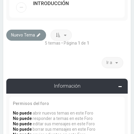
INTRODUCCIÓN
Nuevo Tema
5 temas • Página
1
de
1
Ir a
Información
Permisos del foro
No puede
abrir nuevos temas en este Foro
No puede
responder a temas en este Foro
No puede
editar sus mensajes en este Foro
No puede
borrar sus mensajes en este Foro