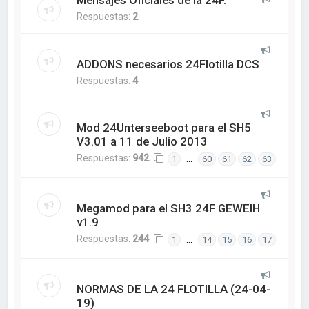
Mensajes Oficiales de la 24F.
Respuestas:
2
ADDONS necesarios 24Flotilla DCS
Respuestas:
4
Mod 24Unterseeboot para el SH5
V3.01 a 11 de Julio 2013
Respuestas:
942
…
1
60
61
62
63
Megamod para el SH3 24F GEWEIH
v1.9
Respuestas:
244
…
1
14
15
16
17
NORMAS DE LA 24 FLOTILLA (24-04-
19)