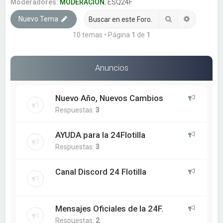
a
Moderadores:
MODERACION
,
ESQ24F
r
Buscar
Búsqueda
Nuevo Tema
10 temas • Página
1
de
1
Anuncios
Nuevo Año, Nuevos Cambios
Respuestas:
3
AYUDA para la 24Flotilla
Respuestas:
3
Canal Discord 24 Flotilla
Mensajes Oficiales de la 24F.
Respuestas:
2