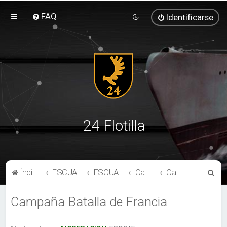
FAQ
Identificarse
24 Flotilla
B
Índice general
ESCUADRÓN 24F
ESCUADRÓN 24F IL2-1946
Campañas y Misiones
Campaña Batalla de Francia
u
Campaña Batalla de Francia
s
c