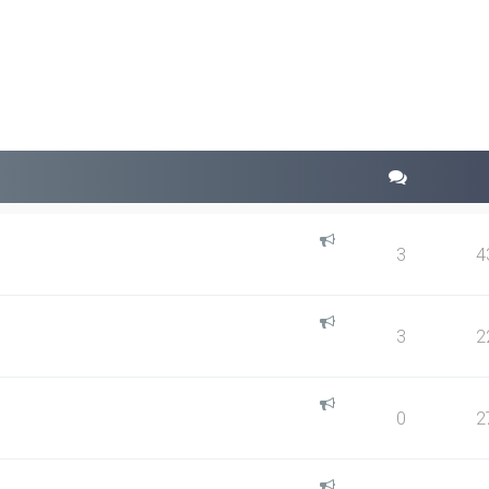
squeda avanzada
3
4
3
2
0
2