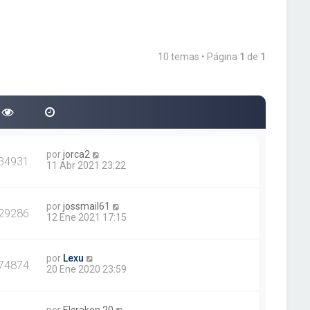
10 temas • Página
1
de
1
por
jorca2
34931
11 Abr 2021 23:22
por
jossmail61
29286
12 Ene 2021 17:15
por
Lexu
74874
20 Ene 2020 23:59