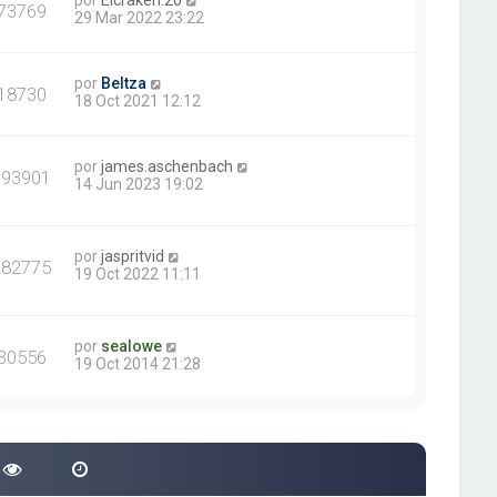
por
Elcraken.20
73769
29 Mar 2022 23:22
por
Beltza
18730
18 Oct 2021 12:12
por
james.aschenbach
393901
14 Jun 2023 19:02
por
jaspritvid
282775
19 Oct 2022 11:11
por
sealowe
30556
19 Oct 2014 21:28