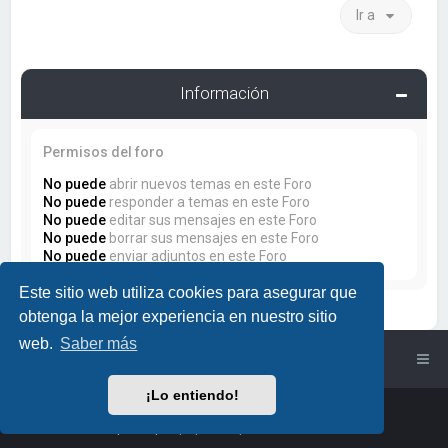
Ir a
Información
Permisos del foro
No puede
abrir nuevos temas en este Foro
No puede
responder a temas en este Foro
No puede
editar sus mensajes en este Foro
No puede
borrar sus mensajes en este Foro
No puede
enviar adjuntos en este Foro
Este sitio web utiliza cookies para asegurar que
obtenga la mejor experiencia en nuestro sitio
web.
Saber más
Índice general
¡Lo entiendo!
Powered by
phpBB
™
• Design by
PlanetStyles
Traducción al español por
phpBB España