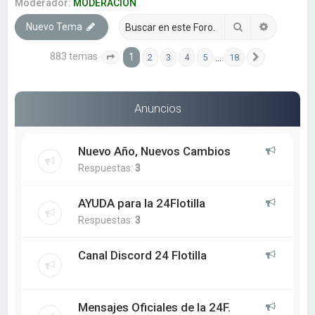
a
Moderador:
MODERACION
r
Buscar
Búsqueda
Nuevo Tema
883 temas
1
…
2
3
4
5
18
Página
1
de
18
Siguiente
Anuncios
Nuevo Año, Nuevos Cambios
Respuestas:
3
AYUDA para la 24Flotilla
Respuestas:
3
Canal Discord 24 Flotilla
Mensajes Oficiales de la 24F.