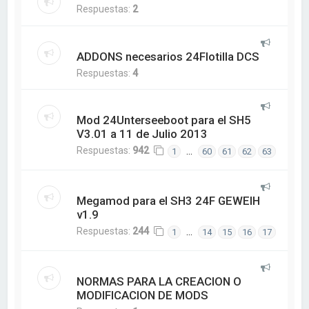
Respuestas:
2
ADDONS necesarios 24Flotilla DCS
Respuestas:
4
Mod 24Unterseeboot para el SH5
V3.01 a 11 de Julio 2013
Respuestas:
942
…
1
60
61
62
63
Megamod para el SH3 24F GEWEIH
v1.9
Respuestas:
244
…
1
14
15
16
17
NORMAS PARA LA CREACION O
MODIFICACION DE MODS