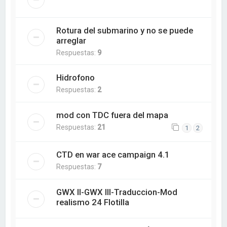
Rotura del submarino y no se puede
arreglar
Respuestas:
9
Hidrofono
Respuestas:
2
mod con TDC fuera del mapa
Respuestas:
21
1
2
CTD en war ace campaign 4.1
Respuestas:
7
GWX II-GWX III-Traduccion-Mod
realismo 24 Flotilla