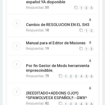
español YA disponible
Respuestas:
30
1
2
3
Cambio de RESOLUCION EN EL SH3
Respuestas:
18
1
2
Manual para el Editor de Misiones
Respuestas:
19
1
2
Por fin Gestor de Mods herramienta
imprescindible.
Respuestas:
79
1
2
3
4
5
6
(REEDITADO+ADDONS OJO!!)
*SPAWOLVESX ESPAÑOL!! - GWX*
Respuestas:
82
1
2
3
4
5
6