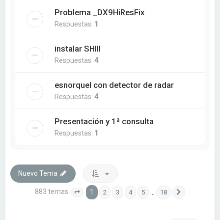
Problema _DX9HiResFix
Respuestas:
1
instalar SHIII
Respuestas:
4
esnorquel con detector de radar
Respuestas:
4
Presentación y 1ª consulta
Respuestas:
1
Nuevo Tema
883 temas
1
…
2
3
4
5
18
Página
1
de
18
Siguiente