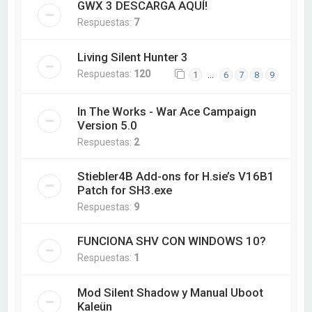
GWX 3 DESCARGA AQUÍ!
Respuestas:
7
Living Silent Hunter 3
Respuestas:
120
…
1
6
7
8
9
In The Works - War Ace Campaign
Version 5.0
Respuestas:
2
Stiebler4B Add-ons for H.sie’s V16B1
Patch for SH3.exe
Respuestas:
9
FUNCIONA SHV CON WINDOWS 10?
Respuestas:
1
Mod Silent Shadow y Manual Uboot
Kaleün