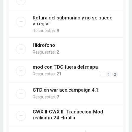
Rotura del submarino y no se puede
arreglar
Respuestas:
9
Hidrofono
Respuestas:
2
mod con TDC fuera del mapa
Respuestas:
21
1
2
CTD en war ace campaign 4.1
Respuestas:
7
GWX II-GWX III-Traduccion-Mod
realismo 24 Flotilla