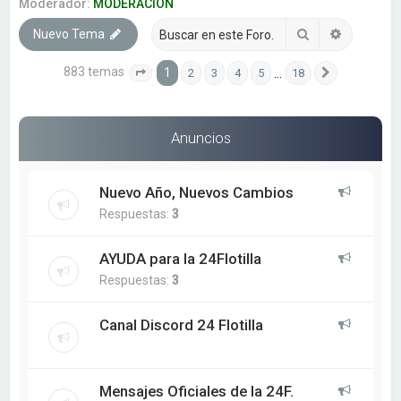
a
Moderador:
MODERACION
r
Buscar
Búsqueda
Nuevo Tema
883 temas
1
…
2
3
4
5
18
Página
1
de
18
Siguiente
Anuncios
Nuevo Año, Nuevos Cambios
Respuestas:
3
AYUDA para la 24Flotilla
Respuestas:
3
Canal Discord 24 Flotilla
Mensajes Oficiales de la 24F.