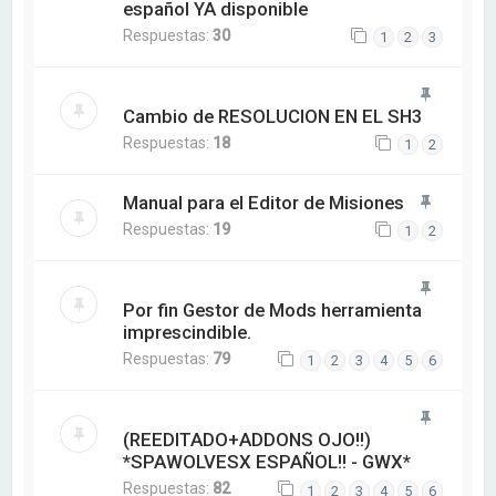
español YA disponible
Respuestas:
30
1
2
3
Cambio de RESOLUCION EN EL SH3
Respuestas:
18
1
2
Manual para el Editor de Misiones
Respuestas:
19
1
2
Por fin Gestor de Mods herramienta
imprescindible.
Respuestas:
79
1
2
3
4
5
6
(REEDITADO+ADDONS OJO!!)
*SPAWOLVESX ESPAÑOL!! - GWX*
Respuestas:
82
1
2
3
4
5
6