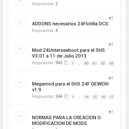
Respuestas:
2
ADDONS necesarios 24Flotilla DCS
Respuestas:
4
Mod 24Unterseeboot para el SH5
V3.01 a 11 de Julio 2013
Respuestas:
942
…
1
60
61
62
63
Megamod para el SH3 24F GEWEIH
v1.9
Respuestas:
244
…
1
14
15
16
17
NORMAS PARA LA CREACION O
MODIFICACION DE MODS