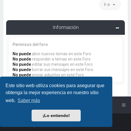
Ir a
Información
Permisos del foro
No puede
abrir nuevos temas en este Foro
No puede
responder a temas en este Foro
No puede
editar sus mensajes en este Foro
No puede
borrar sus mensajes en este Foro
No puede
enviar adjuntos en este Foro
Este sitio web utiliza cookies para asegurar que
obtenga la mejor experiencia en nuestro sitio
web.
Saber más
Índice general
¡Lo entiendo!
Powered by
phpBB
™
• Design by
PlanetStyles
Traducción al español por
phpBB España