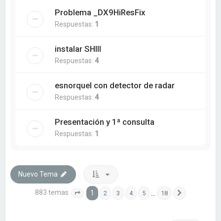
Problema _DX9HiResFix
Respuestas:
1
instalar SHIII
Respuestas:
4
esnorquel con detector de radar
Respuestas:
4
Presentación y 1ª consulta
Respuestas:
1
Nuevo Tema
883 temas
1
…
2
3
4
5
18
Página
1
de
18
Siguiente