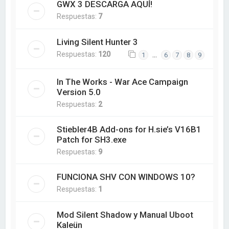
GWX 3 DESCARGA AQUÍ!
Respuestas:
7
Living Silent Hunter 3
Respuestas:
120
…
1
6
7
8
9
In The Works - War Ace Campaign
Version 5.0
Respuestas:
2
Stiebler4B Add-ons for H.sie’s V16B1
Patch for SH3.exe
Respuestas:
9
FUNCIONA SHV CON WINDOWS 10?
Respuestas:
1
Mod Silent Shadow y Manual Uboot
Kaleün