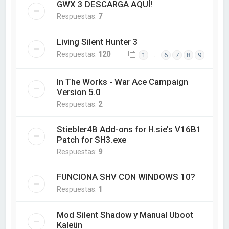
GWX 3 DESCARGA AQUÍ!
Respuestas:
7
Living Silent Hunter 3
Respuestas:
120
…
1
6
7
8
9
In The Works - War Ace Campaign
Version 5.0
Respuestas:
2
Stiebler4B Add-ons for H.sie’s V16B1
Patch for SH3.exe
Respuestas:
9
FUNCIONA SHV CON WINDOWS 10?
Respuestas:
1
Mod Silent Shadow y Manual Uboot
Kaleün