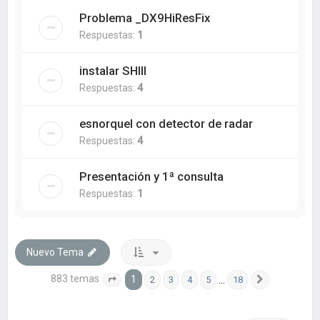
Problema _DX9HiResFix
Respuestas:
1
instalar SHIII
Respuestas:
4
esnorquel con detector de radar
Respuestas:
4
Presentación y 1ª consulta
Respuestas:
1
Nuevo Tema
883 temas
1
…
2
3
4
5
18
Página
1
de
18
Siguiente