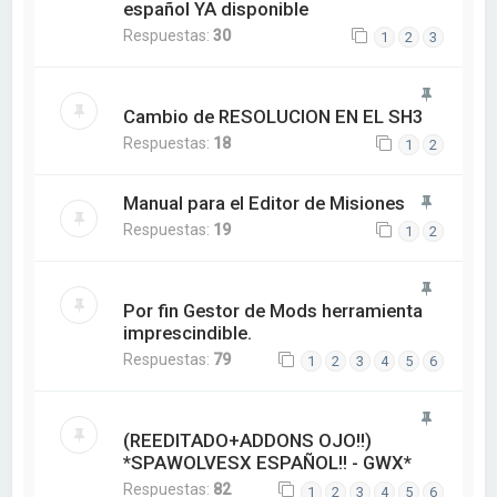
español YA disponible
Respuestas:
30
1
2
3
Cambio de RESOLUCION EN EL SH3
Respuestas:
18
1
2
Manual para el Editor de Misiones
Respuestas:
19
1
2
Por fin Gestor de Mods herramienta
imprescindible.
Respuestas:
79
1
2
3
4
5
6
(REEDITADO+ADDONS OJO!!)
*SPAWOLVESX ESPAÑOL!! - GWX*
Respuestas:
82
1
2
3
4
5
6