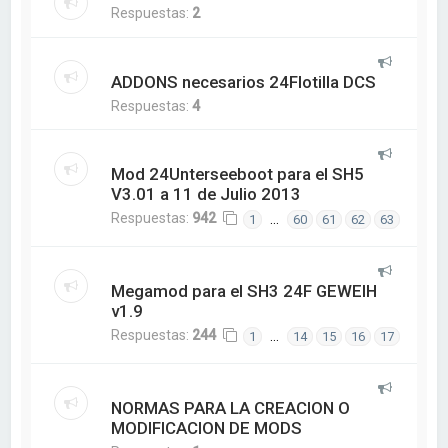
Respuestas:
2
ADDONS necesarios 24Flotilla DCS
Respuestas:
4
Mod 24Unterseeboot para el SH5
V3.01 a 11 de Julio 2013
Respuestas:
942
…
1
60
61
62
63
Megamod para el SH3 24F GEWEIH
v1.9
Respuestas:
244
…
1
14
15
16
17
NORMAS PARA LA CREACION O
MODIFICACION DE MODS