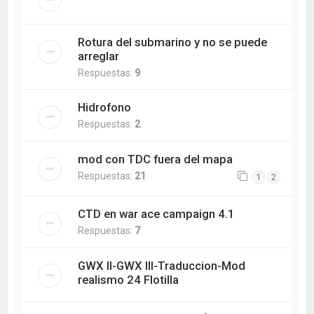
Rotura del submarino y no se puede
arreglar
Respuestas:
9
Hidrofono
Respuestas:
2
mod con TDC fuera del mapa
Respuestas:
21
1
2
CTD en war ace campaign 4.1
Respuestas:
7
GWX II-GWX III-Traduccion-Mod
realismo 24 Flotilla