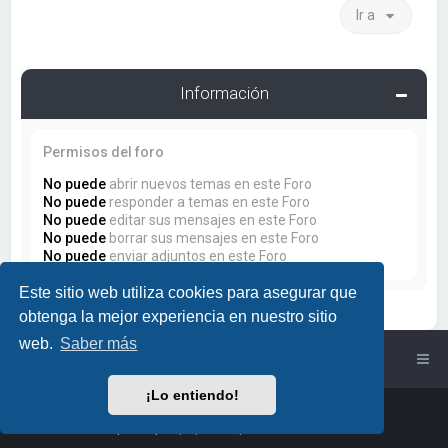
Ir a
Información
Permisos del foro
No puede
abrir nuevos temas en este Foro
No puede
responder a temas en este Foro
No puede
editar sus mensajes en este Foro
No puede
borrar sus mensajes en este Foro
No puede
enviar adjuntos en este Foro
Este sitio web utiliza cookies para asegurar que
obtenga la mejor experiencia en nuestro sitio
web.
Saber más
Índice general
¡Lo entiendo!
Powered by
phpBB
™
• Design by
PlanetStyles
Traducción al español por
phpBB España