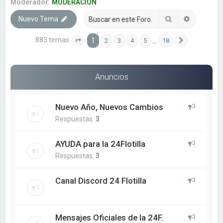
a
Moderador:
MODERACION
r
Buscar
Búsqueda
Nuevo Tema
883 temas
1
…
2
3
4
5
18
Página
1
de
18
Siguiente
Anuncios
Nuevo Año, Nuevos Cambios
Respuestas:
3
AYUDA para la 24Flotilla
Respuestas:
3
Canal Discord 24 Flotilla
Mensajes Oficiales de la 24F.