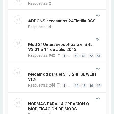
Respuestas:
2
ADDONS necesarios 24Flotilla DCS
Respuestas:
4
Mod 24Unterseeboot para el SH5
V3.01 a 11 de Julio 2013
Respuestas:
942
…
1
60
61
62
63
Megamod para el SH3 24F GEWEIH
v1.9
Respuestas:
244
…
1
14
15
16
17
NORMAS PARA LA CREACION O
MODIFICACION DE MODS