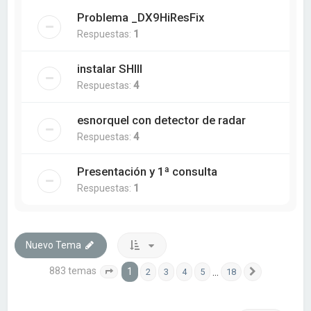
Problema _DX9HiResFix
Respuestas:
1
instalar SHIII
Respuestas:
4
esnorquel con detector de radar
Respuestas:
4
Presentación y 1ª consulta
Respuestas:
1
Nuevo Tema
883 temas
1
…
2
3
4
5
18
Página
1
de
18
Siguiente