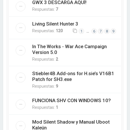
GWX 3 DESCARGA AQUÍ!
Respuestas:
7
Living Silent Hunter 3
Respuestas:
120
…
1
6
7
8
9
In The Works - War Ace Campaign
Version 5.0
Respuestas:
2
Stiebler4B Add-ons for H.sie’s V16B1
Patch for SH3.exe
Respuestas:
9
FUNCIONA SHV CON WINDOWS 10?
Respuestas:
1
Mod Silent Shadow y Manual Uboot
Kaleün