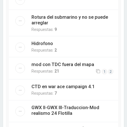
Rotura del submarino y no se puede
arreglar
Respuestas:
9
Hidrofono
Respuestas:
2
mod con TDC fuera del mapa
Respuestas:
21
1
2
CTD en war ace campaign 4.1
Respuestas:
7
GWX II-GWX III-Traduccion-Mod
realismo 24 Flotilla