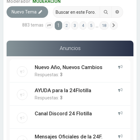
a
Moderador:
MODERACION
r
Buscar
Búsqueda
Nuevo Tema
883 temas
1
…
2
3
4
5
18
Página
1
de
18
Siguiente
Anuncios
Nuevo Año, Nuevos Cambios
Respuestas:
3
AYUDA para la 24Flotilla
Respuestas:
3
Canal Discord 24 Flotilla
Mensajes Oficiales de la 24F.