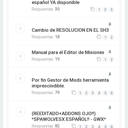
español YA disponible
Respuestas:
30
1
2
3
Cambio de RESOLUCION EN EL SH3
Respuestas:
18
1
2
Manual para el Editor de Misiones
Respuestas:
19
1
2
Por fin Gestor de Mods herramienta
imprescindible.
Respuestas:
79
1
2
3
4
5
6
(REEDITADO+ADDONS OJO!!)
*SPAWOLVESX ESPAÑOL!! - GWX*
Respuestas:
82
1
2
3
4
5
6