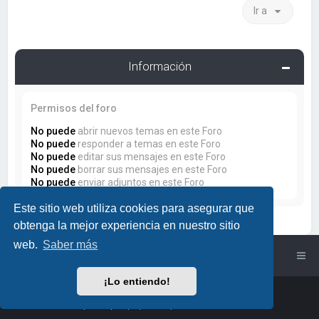
Ir a
Información
Permisos del foro
No puede
abrir nuevos temas en este Foro
No puede
responder a temas en este Foro
No puede
editar sus mensajes en este Foro
No puede
borrar sus mensajes en este Foro
No puede
enviar adjuntos en este Foro
Este sitio web utiliza cookies para asegurar que
obtenga la mejor experiencia en nuestro sitio
web.
Saber más
Índice general
¡Lo entiendo!
Powered by
phpBB
™
• Design by
PlanetStyles
Traducción al español por
phpBB España