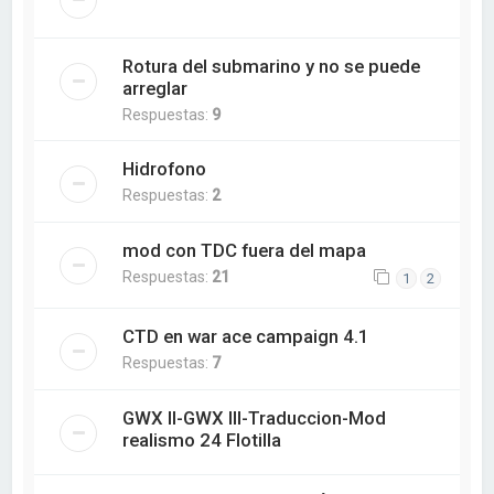
Rotura del submarino y no se puede
arreglar
Respuestas:
9
Hidrofono
Respuestas:
2
mod con TDC fuera del mapa
Respuestas:
21
1
2
CTD en war ace campaign 4.1
Respuestas:
7
GWX II-GWX III-Traduccion-Mod
realismo 24 Flotilla