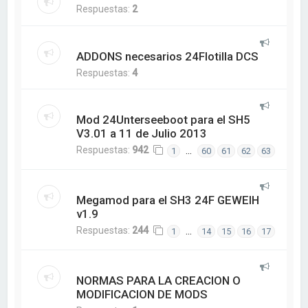
Respuestas:
2
ADDONS necesarios 24Flotilla DCS
Respuestas:
4
Mod 24Unterseeboot para el SH5
V3.01 a 11 de Julio 2013
Respuestas:
942
…
1
60
61
62
63
Megamod para el SH3 24F GEWEIH
v1.9
Respuestas:
244
…
1
14
15
16
17
NORMAS PARA LA CREACION O
MODIFICACION DE MODS