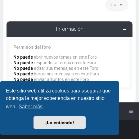
Ir a
Información
Permisos del foro
No puede
abrir nuevos temas en este Foro
No puede
responder a temas en este Foro
No puede
editar sus mensajes en este Foro
No puede
borrar sus mensajes en este Foro
No puede
enviar adjuntos en este Foro
Este sitio web utiliza cookies para asegurar que
obtenga la mejor experiencia en nuestro sitio
web.
Saber más
Índice general
¡Lo entiendo!
Powered by
phpBB
™
• Design by
PlanetStyles
Traducción al español por
phpBB España