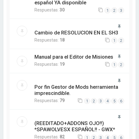
español YA disponible
Respuestas:
30
1
2
3
Cambio de RESOLUCION EN EL SH3
Respuestas:
18
1
2
Manual para el Editor de Misiones
Respuestas:
19
1
2
Por fin Gestor de Mods herramienta
imprescindible.
Respuestas:
79
1
2
3
4
5
6
(REEDITADO+ADDONS OJO!!)
*SPAWOLVESX ESPAÑOL!! - GWX*
Respuestas:
82
1
2
3
4
5
6