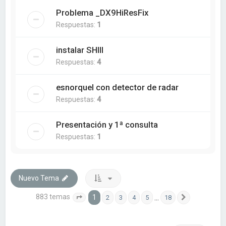
Problema _DX9HiResFix
Respuestas:
1
instalar SHIII
Respuestas:
4
esnorquel con detector de radar
Respuestas:
4
Presentación y 1ª consulta
Respuestas:
1
Nuevo Tema
883 temas
1
…
2
3
4
5
18
Página
1
de
18
Siguiente