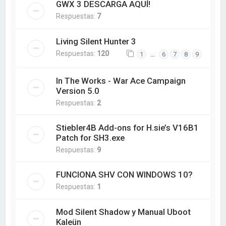
GWX 3 DESCARGA AQUÍ!
Respuestas:
7
Living Silent Hunter 3
Respuestas:
120
…
1
6
7
8
9
In The Works - War Ace Campaign
Version 5.0
Respuestas:
2
Stiebler4B Add-ons for H.sie’s V16B1
Patch for SH3.exe
Respuestas:
9
FUNCIONA SHV CON WINDOWS 10?
Respuestas:
1
Mod Silent Shadow y Manual Uboot
Kaleün