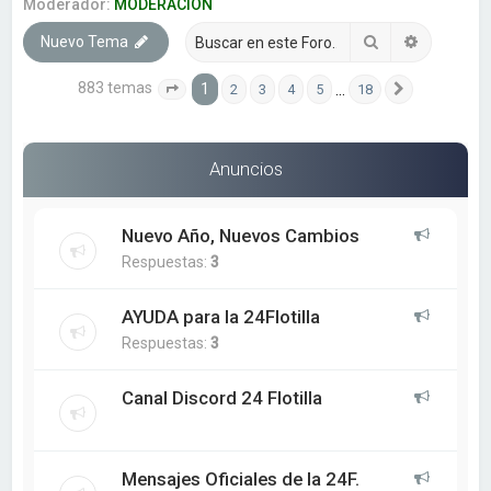
a
Moderador:
MODERACION
r
Buscar
Búsqueda
Nuevo Tema
883 temas
1
…
2
3
4
5
18
Página
1
de
18
Siguiente
Anuncios
Nuevo Año, Nuevos Cambios
Respuestas:
3
AYUDA para la 24Flotilla
Respuestas:
3
Canal Discord 24 Flotilla
Mensajes Oficiales de la 24F.