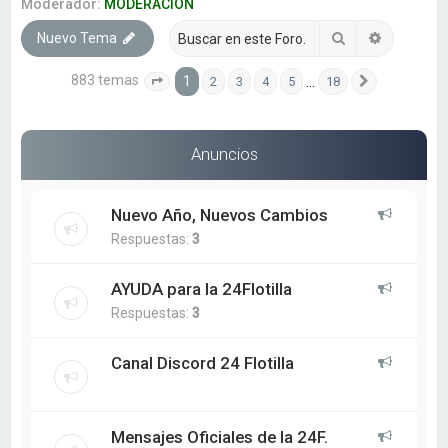
a
Moderador:
MODERACION
r
Buscar
Búsqueda
Nuevo Tema
883 temas
1
…
2
3
4
5
18
Página
1
de
18
Siguiente
Anuncios
Nuevo Año, Nuevos Cambios
Respuestas:
3
AYUDA para la 24Flotilla
Respuestas:
3
Canal Discord 24 Flotilla
Mensajes Oficiales de la 24F.