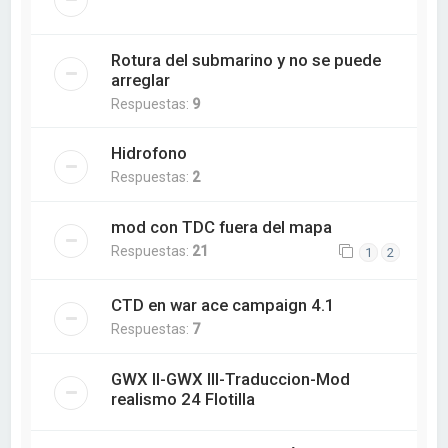
Rotura del submarino y no se puede
arreglar
Respuestas:
9
Hidrofono
Respuestas:
2
mod con TDC fuera del mapa
Respuestas:
21
1
2
CTD en war ace campaign 4.1
Respuestas:
7
GWX II-GWX III-Traduccion-Mod
realismo 24 Flotilla