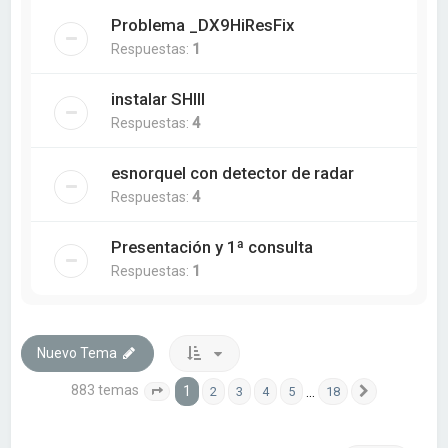
Problema _DX9HiResFix
Respuestas:
1
instalar SHIII
Respuestas:
4
esnorquel con detector de radar
Respuestas:
4
Presentación y 1ª consulta
Respuestas:
1
Nuevo Tema
883 temas
1
…
2
3
4
5
18
Página
1
de
18
Siguiente