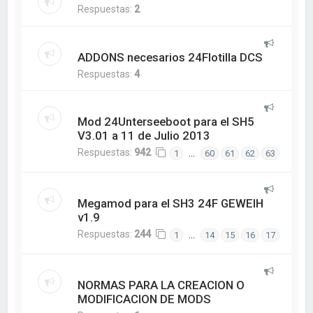
Respuestas:
2
ADDONS necesarios 24Flotilla DCS
Respuestas:
4
Mod 24Unterseeboot para el SH5
V3.01 a 11 de Julio 2013
Respuestas:
942
…
1
60
61
62
63
Megamod para el SH3 24F GEWEIH
v1.9
Respuestas:
244
…
1
14
15
16
17
NORMAS PARA LA CREACION O
MODIFICACION DE MODS