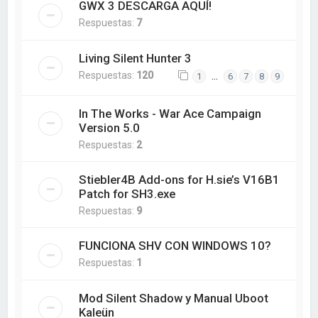
GWX 3 DESCARGA AQUÍ!
Respuestas:
7
Living Silent Hunter 3
Respuestas:
120
…
1
6
7
8
9
In The Works - War Ace Campaign
Version 5.0
Respuestas:
2
Stiebler4B Add-ons for H.sie’s V16B1
Patch for SH3.exe
Respuestas:
9
FUNCIONA SHV CON WINDOWS 10?
Respuestas:
1
Mod Silent Shadow y Manual Uboot
Kaleün