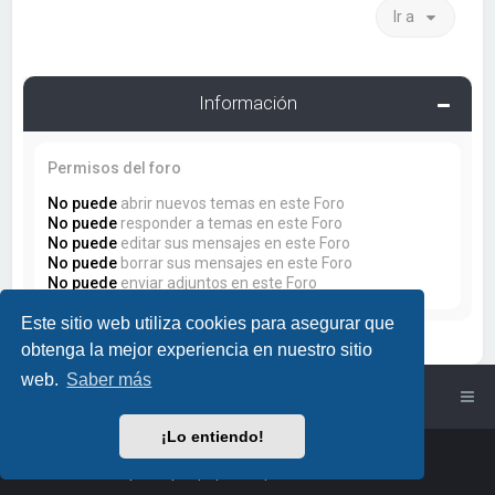
Ir a
Información
Permisos del foro
No puede
abrir nuevos temas en este Foro
No puede
responder a temas en este Foro
No puede
editar sus mensajes en este Foro
No puede
borrar sus mensajes en este Foro
No puede
enviar adjuntos en este Foro
Este sitio web utiliza cookies para asegurar que
obtenga la mejor experiencia en nuestro sitio
web.
Saber más
Índice general
¡Lo entiendo!
Powered by
phpBB
™
• Design by
PlanetStyles
Traducción al español por
phpBB España