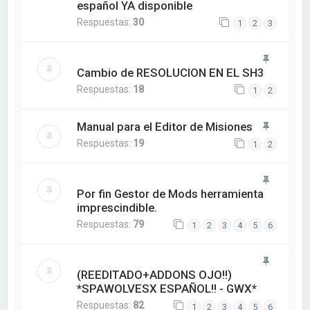
español YA disponible
Respuestas:
30
1
2
3
Cambio de RESOLUCION EN EL SH3
Respuestas:
18
1
2
Manual para el Editor de Misiones
Respuestas:
19
1
2
Por fin Gestor de Mods herramienta
imprescindible.
Respuestas:
79
1
2
3
4
5
6
(REEDITADO+ADDONS OJO!!)
*SPAWOLVESX ESPAÑOL!! - GWX*
Respuestas:
82
1
2
3
4
5
6