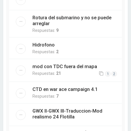
Rotura del submarino y no se puede
arreglar
Respuestas:
9
Hidrofono
Respuestas:
2
mod con TDC fuera del mapa
Respuestas:
21
1
2
CTD en war ace campaign 4.1
Respuestas:
7
GWX II-GWX III-Traduccion-Mod
realismo 24 Flotilla