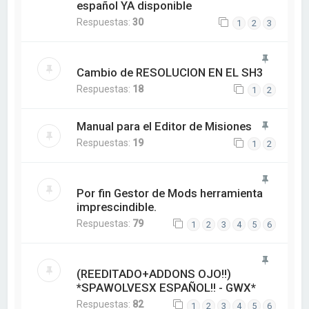
español YA disponible
Respuestas:
30
1
2
3
Cambio de RESOLUCION EN EL SH3
Respuestas:
18
1
2
Manual para el Editor de Misiones
Respuestas:
19
1
2
Por fin Gestor de Mods herramienta
imprescindible.
Respuestas:
79
1
2
3
4
5
6
(REEDITADO+ADDONS OJO!!)
*SPAWOLVESX ESPAÑOL!! - GWX*
Respuestas:
82
1
2
3
4
5
6