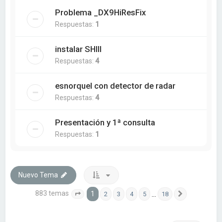
Problema _DX9HiResFix
Respuestas:
1
instalar SHIII
Respuestas:
4
esnorquel con detector de radar
Respuestas:
4
Presentación y 1ª consulta
Respuestas:
1
Nuevo Tema
883 temas
1
…
2
3
4
5
18
Página
1
de
18
Siguiente