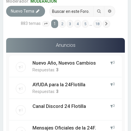
a
Moderador:
MODERACION
r
Buscar
Búsqueda
Nuevo Tema
883 temas
1
…
2
3
4
5
18
Página
1
de
18
Siguiente
Anuncios
Nuevo Año, Nuevos Cambios
Respuestas:
3
AYUDA para la 24Flotilla
Respuestas:
3
Canal Discord 24 Flotilla
Mensajes Oficiales de la 24F.