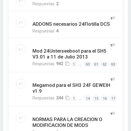
Respuestas:
2
ADDONS necesarios 24Flotilla DCS
Respuestas:
4
Mod 24Unterseeboot para el SH5
V3.01 a 11 de Julio 2013
Respuestas:
942
…
1
60
61
62
63
Megamod para el SH3 24F GEWEIH
v1.9
Respuestas:
244
…
1
14
15
16
17
NORMAS PARA LA CREACION O
MODIFICACION DE MODS