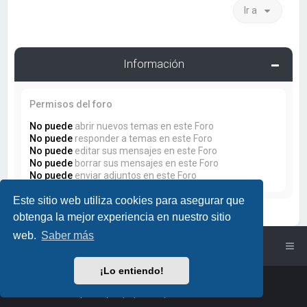
Ir a
Información
Permisos del foro
No puede
abrir nuevos temas en este Foro
No puede
responder a temas en este Foro
No puede
editar sus mensajes en este Foro
No puede
borrar sus mensajes en este Foro
No puede
enviar adjuntos en este Foro
Este sitio web utiliza cookies para asegurar que
obtenga la mejor experiencia en nuestro sitio
web.
Saber más
Índice general
¡Lo entiendo!
Powered by
phpBB
™
• Design by
PlanetStyles
Traducción al español por
phpBB España