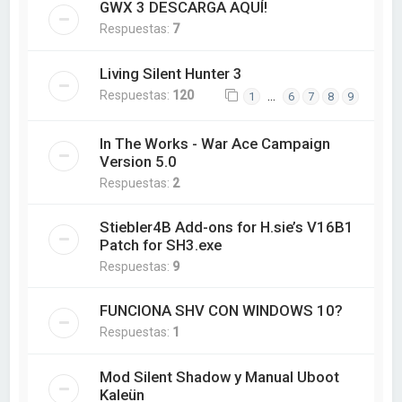
GWX 3 DESCARGA AQUÍ!
Respuestas:
7
Living Silent Hunter 3
Respuestas:
120
…
1
6
7
8
9
In The Works - War Ace Campaign
Version 5.0
Respuestas:
2
Stiebler4B Add-ons for H.sie’s V16B1
Patch for SH3.exe
Respuestas:
9
FUNCIONA SHV CON WINDOWS 10?
Respuestas:
1
Mod Silent Shadow y Manual Uboot
Kaleün