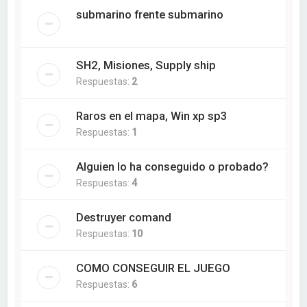
submarino frente submarino
SH2, Misiones, Supply ship
Respuestas:
2
Raros en el mapa, Win xp sp3
Respuestas:
1
Alguien lo ha conseguido o probado?
Respuestas:
4
Destruyer comand
Respuestas:
10
COMO CONSEGUIR EL JUEGO
Respuestas:
6