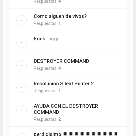
Respuestas:
4
Como siguen de vivos?
Respuestas:
1
Erick Topp
DESTROYER COMMAND
Respuestas:
4
Resolucion Silent Hunter 2
Respuestas:
1
AYUDA CON EL DESTROYER
COMMAND
Respuestas:
2
perdidisimo!!!!!!!!!!!!!!!!!!!!!!!!!!!!!!!!!!!!!!!!!!!!!!