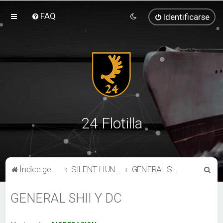
FAQ
Identificarse
24 Flotilla
B
Índice general
SILENT HUNTER II Y DESTROYER COMMAND
GENERAL SHII Y DC
u
GENERAL SHII Y DC
s
c