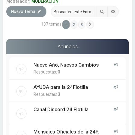
a
Moderador:
MODERACION
r
Buscar
Búsqueda
Nuevo Tema
137 temas
1
2
3
Siguiente
Anuncios
Nuevo Año, Nuevos Cambios
Respuestas:
3
AYUDA para la 24Flotilla
Respuestas:
3
Canal Discord 24 Flotilla
Mensajes Oficiales de la 24F.