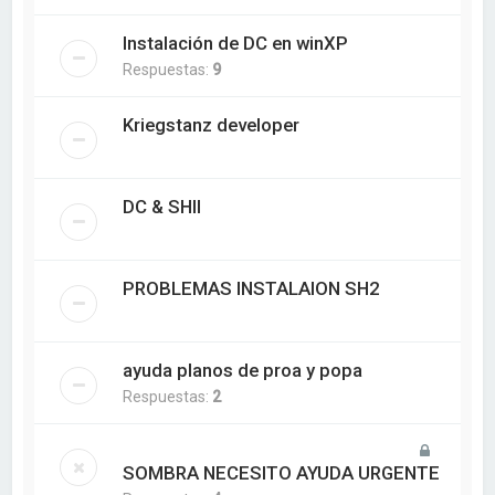
Instalación de DC en winXP
Respuestas:
9
Kriegstanz developer
DC & SHII
PROBLEMAS INSTALAION SH2
ayuda planos de proa y popa
Respuestas:
2
SOMBRA NECESITO AYUDA URGENTE