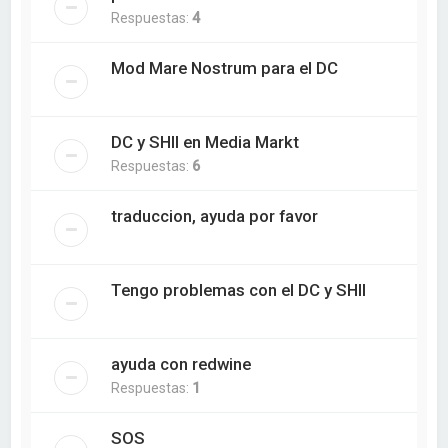
Respuestas:
4
Mod Mare Nostrum para el DC
DC y SHII en Media Markt
Respuestas:
6
traduccion, ayuda por favor
Tengo problemas con el DC y SHII
ayuda con redwine
Respuestas:
1
SOS