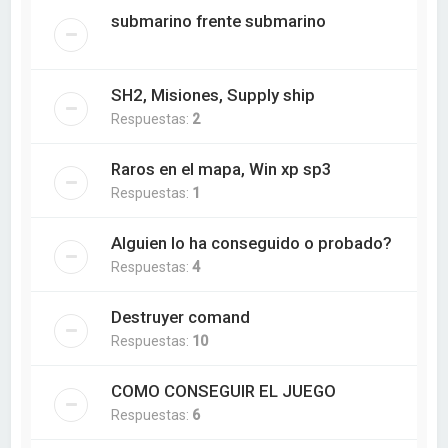
submarino frente submarino
SH2, Misiones, Supply ship
Respuestas:
2
Raros en el mapa, Win xp sp3
Respuestas:
1
Alguien lo ha conseguido o probado?
Respuestas:
4
Destruyer comand
Respuestas:
10
COMO CONSEGUIR EL JUEGO
Respuestas:
6