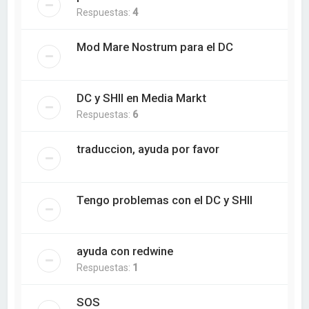
Respuestas:
4
Mod Mare Nostrum para el DC
DC y SHII en Media Markt
Respuestas:
6
traduccion, ayuda por favor
Tengo problemas con el DC y SHII
ayuda con redwine
Respuestas:
1
SOS