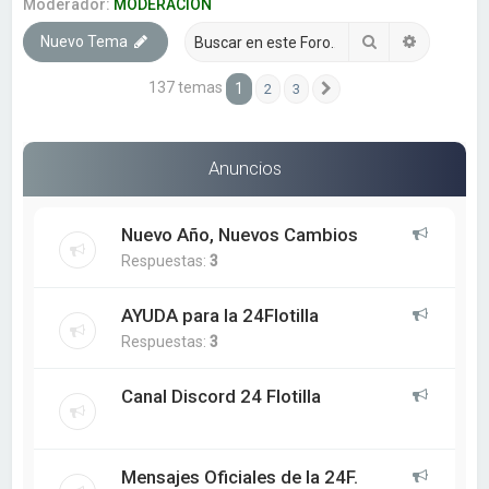
a
Moderador:
MODERACION
r
Buscar
Búsqueda
Nuevo Tema
137 temas
1
2
3
Siguiente
Anuncios
Nuevo Año, Nuevos Cambios
Respuestas:
3
AYUDA para la 24Flotilla
Respuestas:
3
Canal Discord 24 Flotilla
Mensajes Oficiales de la 24F.