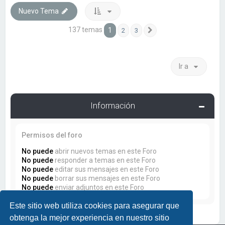
Nuevo Tema
137 temas
1
2
3
Siguiente
Ir a
Información
Permisos del foro
No puede
abrir nuevos temas en este Foro
No puede
responder a temas en este Foro
No puede
editar sus mensajes en este Foro
No puede
borrar sus mensajes en este Foro
No puede
enviar adjuntos en este Foro
Este sitio web utiliza cookies para asegurar que
obtenga la mejor experiencia en nuestro sitio