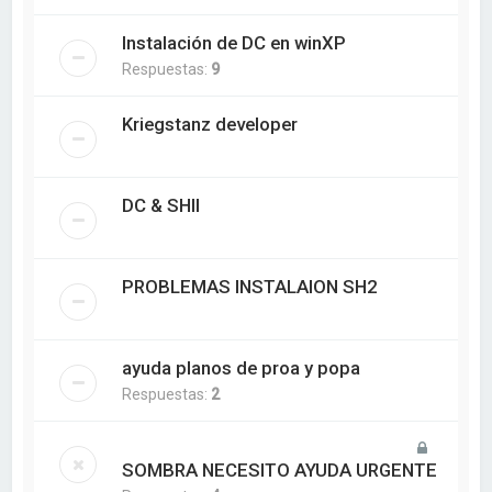
Instalación de DC en winXP
Respuestas:
9
Kriegstanz developer
DC & SHII
PROBLEMAS INSTALAION SH2
ayuda planos de proa y popa
Respuestas:
2
SOMBRA NECESITO AYUDA URGENTE