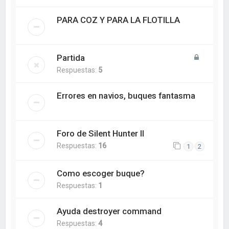
PARA COZ Y PARA LA FLOTILLA
Partida
Respuestas:
5
Errores en navios, buques fantasma
Foro de Silent Hunter II
Respuestas:
16
1
2
Como escoger buque?
Respuestas:
1
Ayuda destroyer command
Respuestas:
4