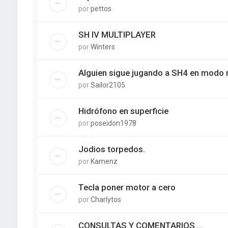
por
pettos
SH IV MULTIPLAYER
por
Winters
Alguien sigue jugando a SH4 en modo 
por
Sailor2105
Hidrófono en superficie
por
poseidon1978
Jodios torpedos.
por
Kamenz
Tecla poner motor a cero
por
Charlytos
CONSULTAS Y COMENTARIOS....