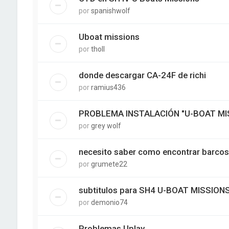
por
spanishwolf
Uboat missions
por
tholl
donde descargar CA-24F de richi
por
ramius436
PROBLEMA INSTALACIÓN "U-BOAT MI
por
grey wolf
necesito saber como encontrar barcos
por
grumete22
subtitulos para SH4 U-BOAT MISSION
por
demonio74
Problemas Uplay