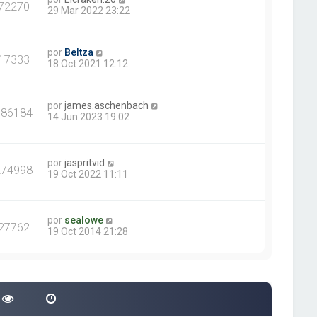
72270
29 Mar 2022 23:22
por
Beltza
17333
18 Oct 2021 12:12
por
james.aschenbach
386184
14 Jun 2023 19:02
por
jaspritvid
274998
19 Oct 2022 11:11
por
sealowe
27762
19 Oct 2014 21:28