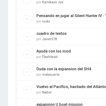
por
Kamikaze Joe
Pensando en jugar al Silent Hunter IV -
por
ryuks
cuadro de textos
por
Javier078
Ayuda con los mod
por
Flashdead
Duda con la expansion del SH4
por
malazuerte
Vuelvo al Pacífico, hastiado del Atlánti
por
Naibor
expansion U boat mission