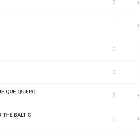
2
1
0
0
S QUE QUIERO.
2
R THE BALTIC
0