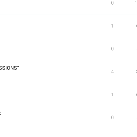
0
1
0
SSIONS"
4
1
S
0