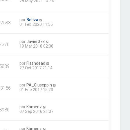
28 May 2021 14:34
por
Beltza
12533
01 Feb 2020 11:55
por
Javier078
7370
19 Mar 2018 02:08
por
Flashdead
5889
27 Oct 2017 21:14
por
PA_Giuseppin
13156
01 Ene 2017 15:23
por
Kamenz
8980
07 Sep 2016 21:07
por
Kamenz