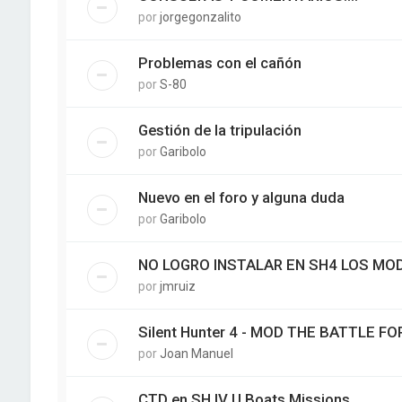
por
jorgegonzalito
Problemas con el cañón
por
S-80
Gestión de la tripulación
por
Garibolo
Nuevo en el foro y alguna duda
por
Garibolo
NO LOGRO INSTALAR EN SH4 LOS MOD
por
jmruiz
Silent Hunter 4 - MOD THE BATTLE FO
por
Joan Manuel
CTD en SH IV U Boats Missions