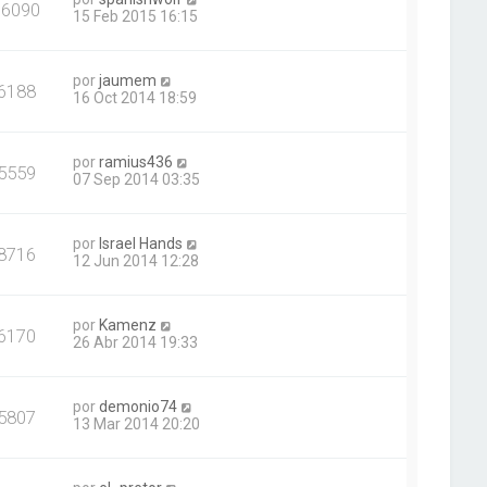
16090
15 Feb 2015 16:15
por
jaumem
6188
16 Oct 2014 18:59
por
ramius436
5559
07 Sep 2014 03:35
por
Israel Hands
8716
12 Jun 2014 12:28
por
Kamenz
6170
26 Abr 2014 19:33
por
demonio74
5807
13 Mar 2014 20:20