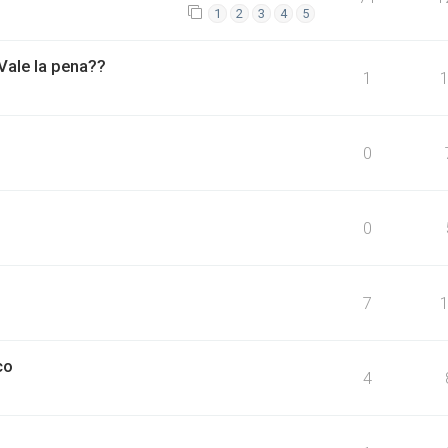
1
2
3
4
5
 Vale la pena??
1
0
0
7
co
4