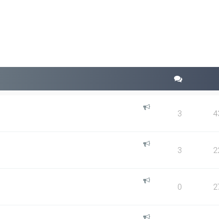
squeda avanzada
3
4
3
2
0
2