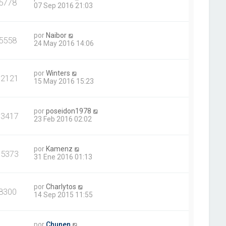
5778
07 Sep 2016 21:03
por
Naibor
5558
24 May 2016 14:06
por
Winters
12121
15 May 2016 15:23
por
poseidon1978
13417
23 Feb 2016 02:02
por
Kamenz
15373
31 Ene 2016 01:13
por
Charlytos
8300
14 Sep 2015 11:55
por
Chunen