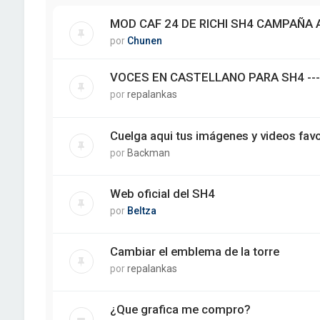
MOD CAF 24 DE RICHI SH4 CAMPAÑA
por
Chunen
VOCES EN CASTELLANO PARA SH4 ---
por
repalankas
Cuelga aqui tus imágenes y videos fav
por
Backman
Web oficial del SH4
por
Beltza
Cambiar el emblema de la torre
por
repalankas
¿Que grafica me compro?