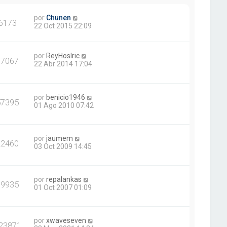
por
Chunen
6173
22 Oct 2015 22:09
por
ReyHoslric
77067
22 Abr 2014 17:04
por
benicio1946
57395
01 Ago 2010 07:42
por
jaumem
22460
03 Oct 2009 14:45
por
repalankas
19935
01 Oct 2007 01:09
por
xwaveseven
23871