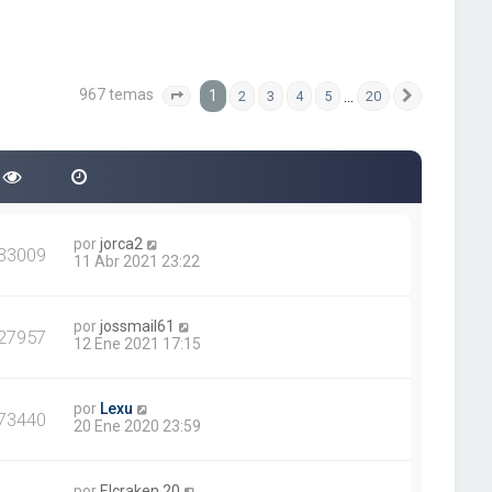
967 temas
1
…
2
3
4
5
20
Página
1
de
20
Siguiente
por
jorca2
33009
11 Abr 2021 23:22
por
jossmail61
27957
12 Ene 2021 17:15
por
Lexu
73440
20 Ene 2020 23:59
por
Elcraken.20