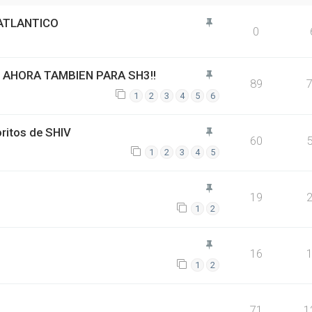
 ATLANTICO
0
 AHORA TAMBIEN PARA SH3!!
89
1
2
3
4
5
6
oritos de SHIV
60
1
2
3
4
5
19
1
2
16
1
2
71
1