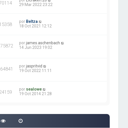
por
Elcraken.20
70114
29 Mar 2022 23:22
por
Beltza
15358
18 Oct 2021 12:12
por
james.aschenbach
375872
14 Jun 2023 19:02
por
jaspritvid
264841
19 Oct 2022 11:11
por
sealowe
24159
19 Oct 2014 21:28