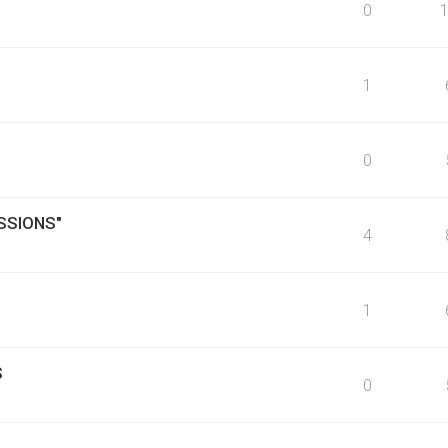
0
1
0
SSIONS"
4
1
S
0