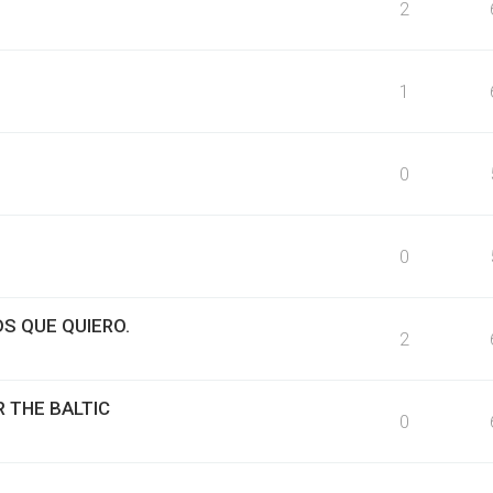
2
1
0
0
S QUE QUIERO.
2
R THE BALTIC
0