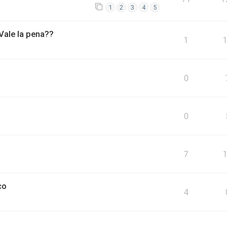
1
2
3
4
5
 Vale la pena??
1
0
0
7
co
4