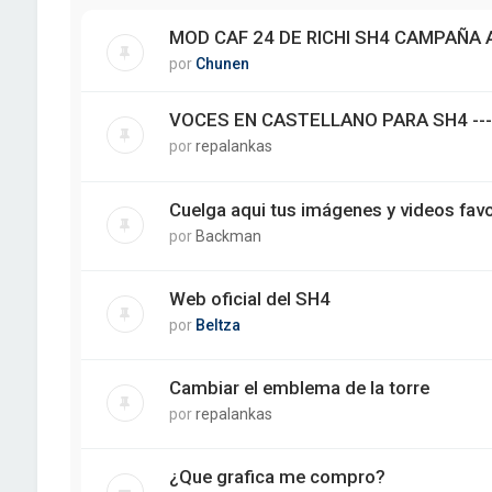
MOD CAF 24 DE RICHI SH4 CAMPAÑA
por
Chunen
VOCES EN CASTELLANO PARA SH4 ---
por
repalankas
Cuelga aqui tus imágenes y videos fav
por
Backman
Web oficial del SH4
por
Beltza
Cambiar el emblema de la torre
por
repalankas
¿Que grafica me compro?