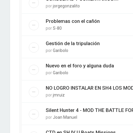
por
jorgegonzalito
Problemas con el cañón
por
S-80
Gestión de la tripulación
por
Garibolo
Nuevo en el foro y alguna duda
por
Garibolo
NO LOGRO INSTALAR EN SH4 LOS MOD
por
jmruiz
Silent Hunter 4 - MOD THE BATTLE FO
por
Joan Manuel
CTD en SH IV U Boats Missions