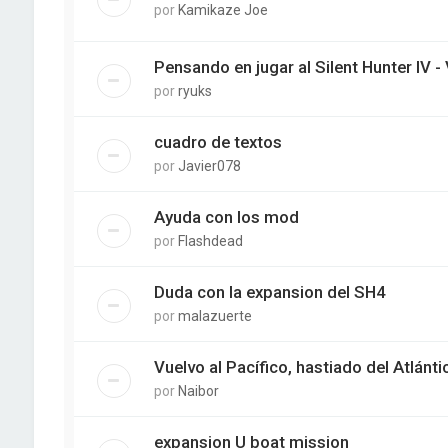
por
Kamikaze Joe
Pensando en jugar al Silent Hunter IV -
por
ryuks
cuadro de textos
por
Javier078
Ayuda con los mod
por
Flashdead
Duda con la expansion del SH4
por
malazuerte
Vuelvo al Pacífico, hastiado del Atlánti
por
Naibor
expansion U boat mission