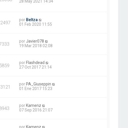
28 May 2021 14:34
por
Beltza
12497
01 Feb 2020 11:55
por
Javier078
7333
19 Mar 2018 02:08
por
Flashdead
5859
27 Oct 2017 21:14
por
PA_Giuseppin
13121
01 Ene 2017 15:23
por
Kamenz
8943
07 Sep 2016 21:07
por
Kamenz