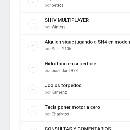
por
pettos
SH IV MULTIPLAYER
por
Winters
Alguien sigue jugando a SH4 en modo 
por
Sailor2105
Hidrófono en superficie
por
poseidon1978
Jodios torpedos.
por
Kamenz
Tecla poner motor a cero
por
Charlytos
CONSULTAS Y COMENTARIOS....