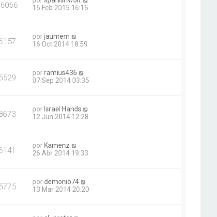
por
spanishwolf
16066
15 Feb 2015 16:15
por
jaumem
6157
16 Oct 2014 18:59
por
ramius436
5529
07 Sep 2014 03:35
por
Israel Hands
8673
12 Jun 2014 12:28
por
Kamenz
6141
26 Abr 2014 19:33
por
demonio74
5775
13 Mar 2014 20:20