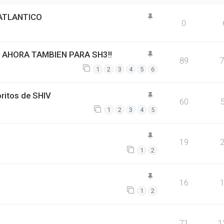
 ATLANTICO
0
 AHORA TAMBIEN PARA SH3!!
89
1
2
3
4
5
6
oritos de SHIV
60
1
2
3
4
5
19
1
2
16
1
2
71
1