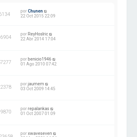
por
Chunen
6134
22 Oct 2015 22:09
por
ReyHoslric
76904
22 Abr 2014 17:04
por
benicio1946
57277
01 Ago 2010 07:42
por
jaumem
22378
03 Oct 2009 14:45
por
repalankas
19870
01 Oct 2007 01:09
por
xwaveseven
23658