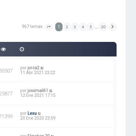
967 temas
1
…
2
3
4
5
20
Página
1
de
20
Siguiente
por
jorca2
30507
11 Abr 2021 23:22
por
jossmail61
25877
12 Ene 2021 17:15
por
Lexu
71399
20 Ene 2020 23:59