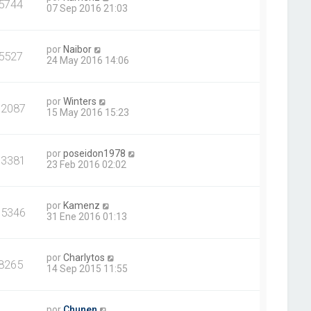
5744
07 Sep 2016 21:03
por
Naibor
5527
24 May 2016 14:06
por
Winters
12087
15 May 2016 15:23
por
poseidon1978
13381
23 Feb 2016 02:02
por
Kamenz
15346
31 Ene 2016 01:13
por
Charlytos
8265
14 Sep 2015 11:55
por
Chunen