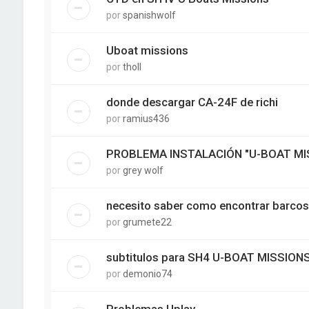
por
spanishwolf
Uboat missions
por
tholl
donde descargar CA-24F de richi
por
ramius436
PROBLEMA INSTALACIÓN "U-BOAT MI
por
grey wolf
necesito saber como encontrar barcos
por
grumete22
subtitulos para SH4 U-BOAT MISSION
por
demonio74