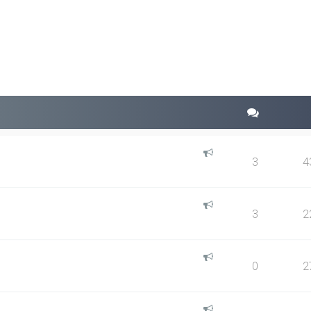
squeda avanzada
3
4
3
2
0
2