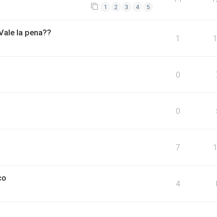
1
2
3
4
5
 Vale la pena??
1
0
0
7
co
4