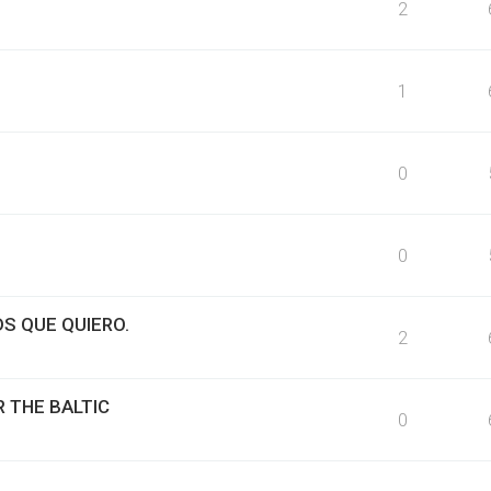
2
1
0
0
S QUE QUIERO.
2
R THE BALTIC
0