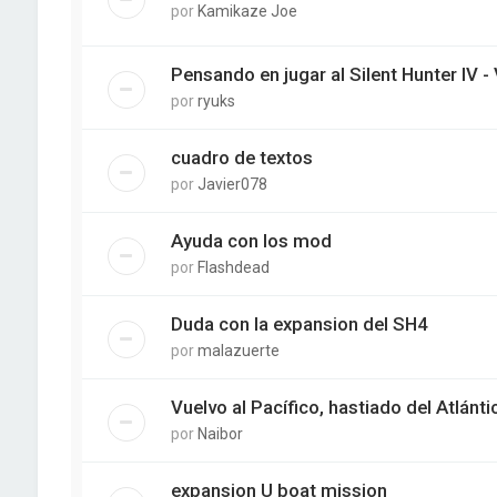
por
Kamikaze Joe
Pensando en jugar al Silent Hunter IV -
por
ryuks
cuadro de textos
por
Javier078
Ayuda con los mod
por
Flashdead
Duda con la expansion del SH4
por
malazuerte
Vuelvo al Pacífico, hastiado del Atlánti
por
Naibor
expansion U boat mission