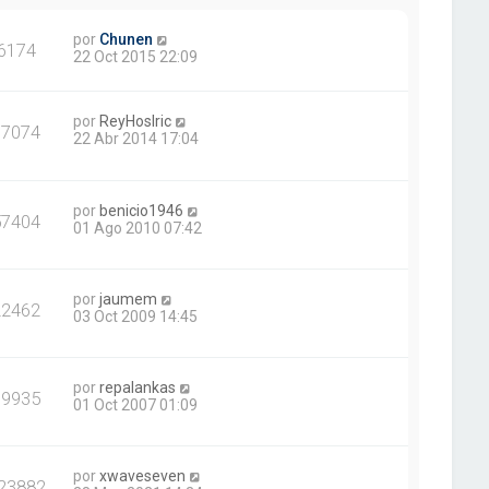
por
Chunen
6174
22 Oct 2015 22:09
por
ReyHoslric
77074
22 Abr 2014 17:04
por
benicio1946
57404
01 Ago 2010 07:42
por
jaumem
22462
03 Oct 2009 14:45
por
repalankas
19935
01 Oct 2007 01:09
por
xwaveseven
23882