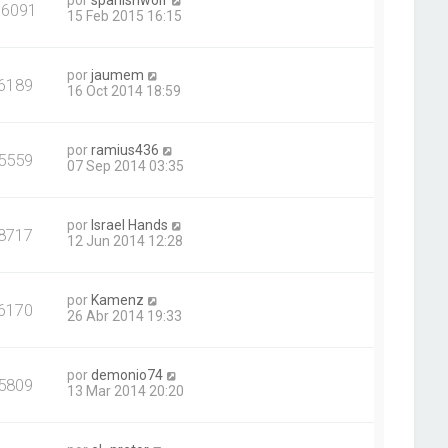
por
spanishwolf
16091
15 Feb 2015 16:15
por
jaumem
6189
16 Oct 2014 18:59
por
ramius436
5559
07 Sep 2014 03:35
por
Israel Hands
8717
12 Jun 2014 12:28
por
Kamenz
6170
26 Abr 2014 19:33
por
demonio74
5809
13 Mar 2014 20:20