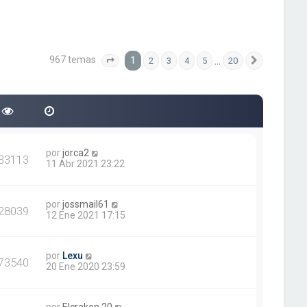
967 temas
1
…
2
3
4
5
20
Página
1
de
20
Siguiente
por
jorca2
33113
11 Abr 2021 23:22
por
jossmail61
28039
12 Ene 2021 17:15
por
Lexu
73540
20 Ene 2020 23:59