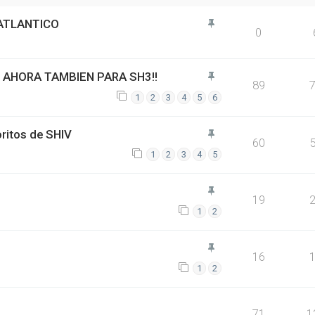
 ATLANTICO
0
 AHORA TAMBIEN PARA SH3!!
89
1
2
3
4
5
6
oritos de SHIV
60
1
2
3
4
5
19
1
2
16
1
2
71
1