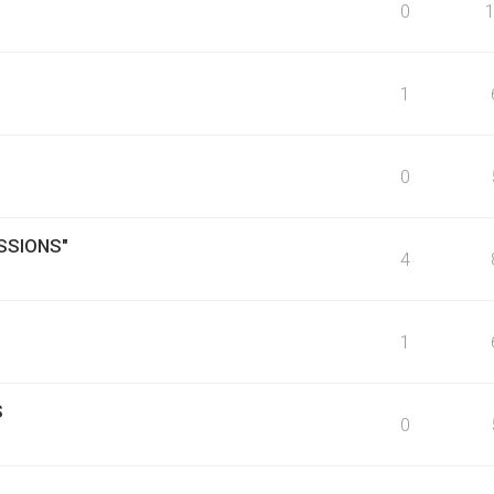
0
1
0
SSIONS"
4
1
S
0