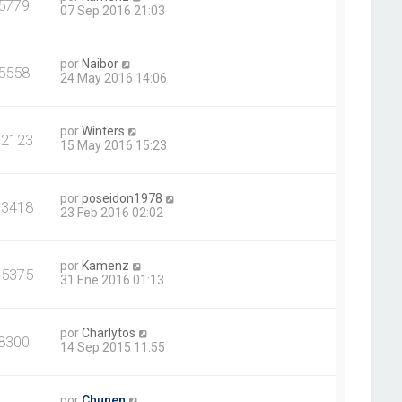
5779
07 Sep 2016 21:03
por
Naibor
5558
24 May 2016 14:06
por
Winters
12123
15 May 2016 15:23
por
poseidon1978
13418
23 Feb 2016 02:02
por
Kamenz
15375
31 Ene 2016 01:13
por
Charlytos
8300
14 Sep 2015 11:55
por
Chunen