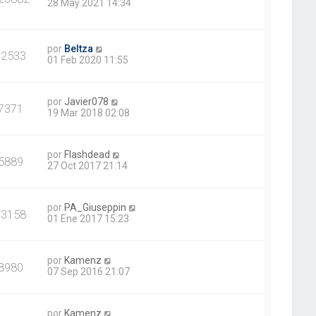
28 May 2021 14:34
por
Beltza
12533
01 Feb 2020 11:55
por
Javier078
7371
19 Mar 2018 02:08
por
Flashdead
5889
27 Oct 2017 21:14
por
PA_Giuseppin
13158
01 Ene 2017 15:23
por
Kamenz
8980
07 Sep 2016 21:07
por
Kamenz