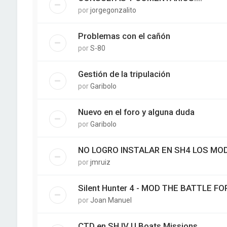
por
jorgegonzalito
Problemas con el cañón
por
S-80
Gestión de la tripulación
por
Garibolo
Nuevo en el foro y alguna duda
por
Garibolo
NO LOGRO INSTALAR EN SH4 LOS MOD
por
jmruiz
Silent Hunter 4 - MOD THE BATTLE FO
por
Joan Manuel
CTD en SH IV U Boats Missions