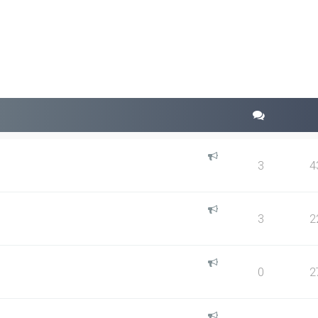
squeda avanzada
3
4
3
2
0
2