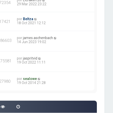
por
Elcraken.20
72354
29 Mar 2022 23:22
por
Beltza
17421
18 Oct 2021 12:12
por
james.aschenbach
386603
14 Jun 2023 19:02
por
jaspritvid
275581
19 Oct 2022 11:11
por
sealowe
27980
19 Oct 2014 21:28