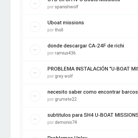
por
spanishwolf
Uboat missions
por
tholl
donde descargar CA-24F de richi
por
ramius436
PROBLEMA INSTALACIÓN "U-BOAT MI
por
grey wolf
necesito saber como encontrar barcos
por
grumete22
subtitulos para SH4 U-BOAT MISSION
por
demonio74