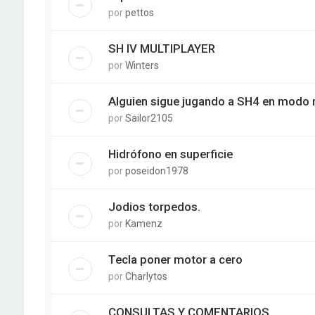
por
pettos
SH IV MULTIPLAYER
por
Winters
Alguien sigue jugando a SH4 en modo 
por
Sailor2105
Hidrófono en superficie
por
poseidon1978
Jodios torpedos.
por
Kamenz
Tecla poner motor a cero
por
Charlytos
CONSULTAS Y COMENTARIOS....