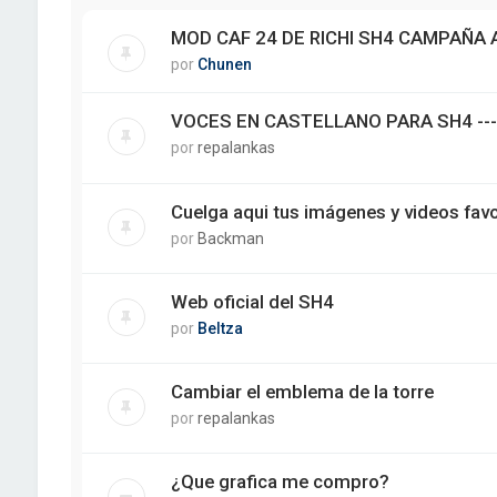
MOD CAF 24 DE RICHI SH4 CAMPAÑA
por
Chunen
VOCES EN CASTELLANO PARA SH4 ---
por
repalankas
Cuelga aqui tus imágenes y videos fav
por
Backman
Web oficial del SH4
por
Beltza
Cambiar el emblema de la torre
por
repalankas
¿Que grafica me compro?