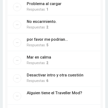
Problema al cargar
Respuestas:
1
No escarmiento.
Respuestas:
2
por favor me podrian...
Respuestas:
5
Mar en calma
Respuestas:
2
Desactivar intro y otra cuestión
Respuestas:
6
Alguien tiene el Traveller Mod?