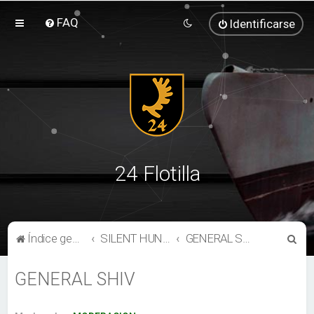
FAQ
Identificarse
24 Flotilla
B
Índice general
SILENT HUNTER IV
GENERAL SHIV
u
GENERAL SHIV
s
c