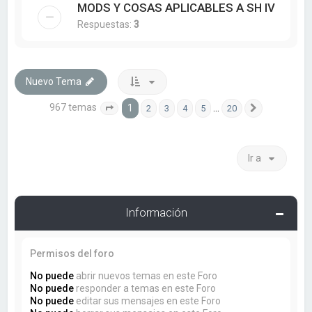
MODS Y COSAS APLICABLES A SH IV
Respuestas:
3
Nuevo Tema
967 temas
1
…
2
3
4
5
20
Página
1
de
20
Siguiente
Ir a
Información
Permisos del foro
No puede
abrir nuevos temas en este Foro
No puede
responder a temas en este Foro
No puede
editar sus mensajes en este Foro