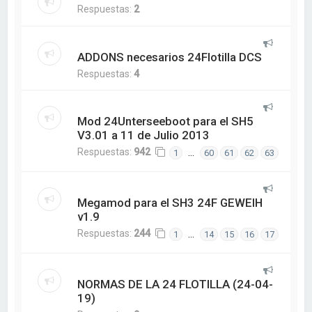
Respuestas:
2
ADDONS necesarios 24Flotilla DCS
Respuestas:
4
Mod 24Unterseeboot para el SH5
V3.01 a 11 de Julio 2013
Respuestas:
942
…
1
60
61
62
63
Megamod para el SH3 24F GEWEIH
v1.9
Respuestas:
244
…
1
14
15
16
17
NORMAS DE LA 24 FLOTILLA (24-04-
19)