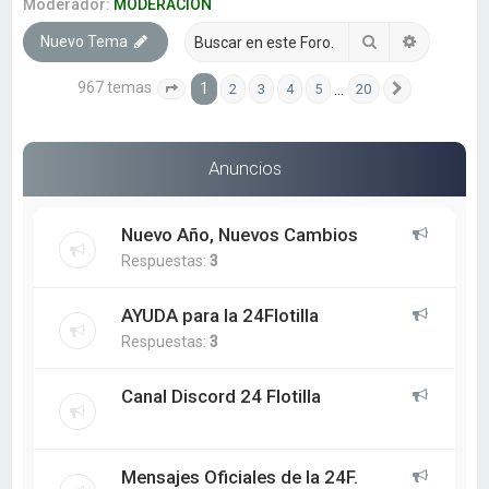
a
Moderador:
MODERACION
r
Buscar
Búsqueda
Nuevo Tema
967 temas
1
…
2
3
4
5
20
Página
1
de
20
Siguiente
Anuncios
Nuevo Año, Nuevos Cambios
Respuestas:
3
AYUDA para la 24Flotilla
Respuestas:
3
Canal Discord 24 Flotilla
Mensajes Oficiales de la 24F.