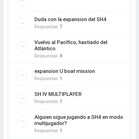
Duda con la expansion del SH4
Respuestas:
7
Vuelvo al Pacífico, hastiado del
Atlántico
Respuestas:
4
expansion U boat mission
Respuestas:
1
SH IV MULTIPLAYER
Respuestas:
1
Alguien sigue jugando a SH4 en modo
multijugador?
Respuestas:
1