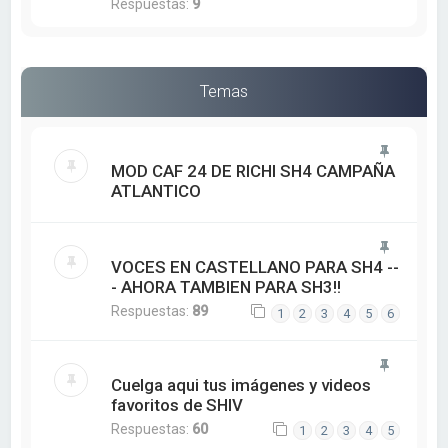
Respuestas:
9
Temas
MOD CAF 24 DE RICHI SH4 CAMPAÑA
ATLANTICO
VOCES EN CASTELLANO PARA SH4 --
- AHORA TAMBIEN PARA SH3!!
Respuestas:
89
1
2
3
4
5
6
Cuelga aqui tus imágenes y videos
favoritos de SHIV
Respuestas:
60
1
2
3
4
5