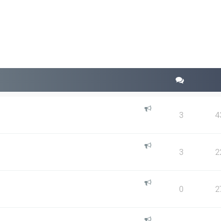
squeda avanzada
3
4
3
2
0
2