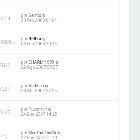
por
Santid
6904
20 Feb 2008 01:04
por
Beltza
16808
03 Feb 2008 20:26
por
CHARLY1989
7828
22 Ago 2007 00:27
por
Haifisch
7237
23 Abr 2007 22:25
por
Russman
6143
24 Ene 2007 14:25
por
Mix-martes86
7721
22 Ene 2007 21:44