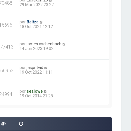
por
Elcraken.20
70488
29 Mar 2022 23:22
por
Beltza
15696
18 Oct 2021 12:12
por
james.aschenbach
377413
14 Jun 2023 19:02
por
jaspritvid
266952
19 Oct 2022 11:11
por
sealowe
24994
19 Oct 2014 21:28