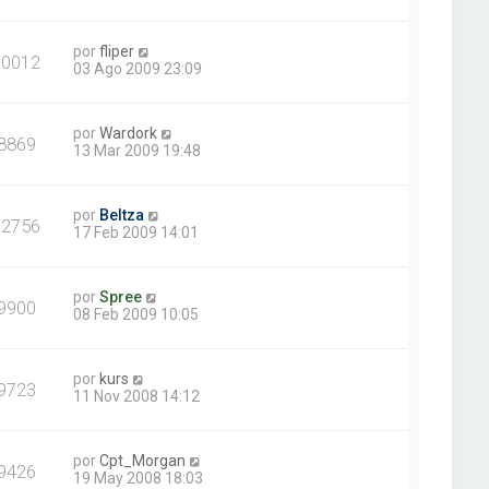
por
fliper
10012
03 Ago 2009 23:09
por
Wardork
8869
13 Mar 2009 19:48
por
Beltza
12756
17 Feb 2009 14:01
por
Spree
9900
08 Feb 2009 10:05
por
kurs
9723
11 Nov 2008 14:12
por
Cpt_Morgan
9426
19 May 2008 18:03