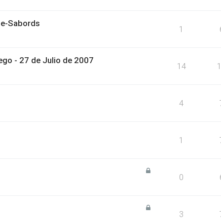
lle-Sabords
1
go - 27 de Julio de 2007
14
4
1
0
3