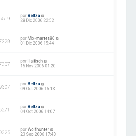
por
Beltza
6519
28 Dic 2006 22:52
por
Mix-martes86
7228
01 Dic 2006 15:44
por
Haifisch
7307
15 Nov 2006 01:20
por
Beltza
9307
09 Oct 2006 15:13
por
Beltza
6271
04 Oct 2006 14:07
por
Wolfhunter
9325
23 Sep 2006 17:43