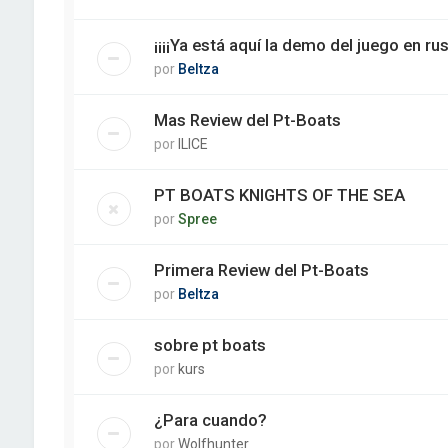
¡¡¡¡Ya está aquí la demo del juego en ruso
por
Beltza
Mas Review del Pt-Boats
por
ILICE
PT BOATS KNIGHTS OF THE SEA
por
Spree
Primera Review del Pt-Boats
por
Beltza
sobre pt boats
por
kurs
¿Para cuando?
por
Wolfhunter