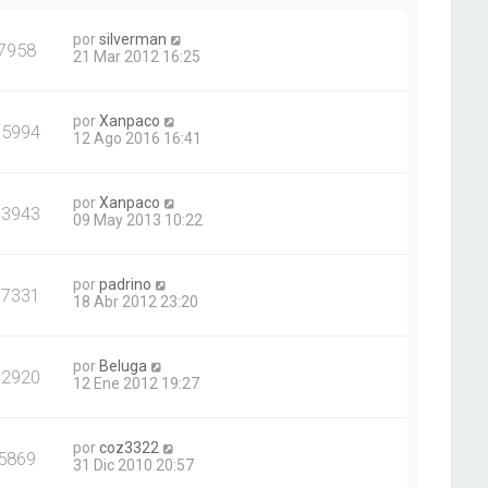
por
silverman
7958
21 Mar 2012 16:25
por
Xanpaco
35994
12 Ago 2016 16:41
por
Xanpaco
13943
09 May 2013 10:22
por
padrino
17331
18 Abr 2012 23:20
por
Beluga
12920
12 Ene 2012 19:27
por
coz3322
5869
31 Dic 2010 20:57