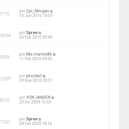
por
Cpt_Morgan
7770
15 Jun 2010 14:07
por
Spree
10654
26 Feb 2010 20:40
por
Mix-martes86
8339
11 Feb 2010 09:55
por
piroclast
12329
09 Ene 2010 23:31
por
VON JANSEN
8076
23 Dic 2009 16:53
por
Spree
17521
24 Oct 2009 18:16