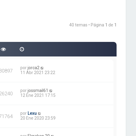
40 temas • Página
1
de
1
por
jorca2
30897
11 Abr 2021 23:22
por
jossmail61
26240
12 Ene 2021 17:15
por
Lexu
71764
20 Ene 2020 23:59