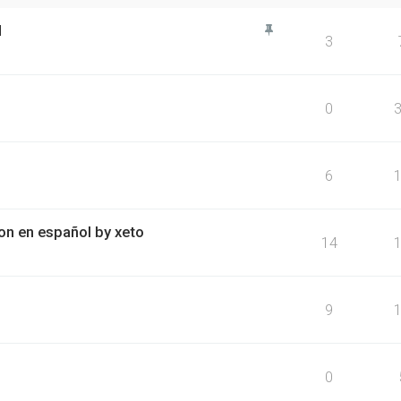
M
3
0
6
on en español by xeto
14
9
0