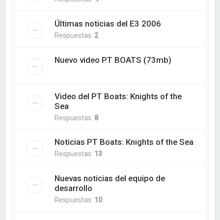
Últimas noticias del E3 2006
Respuestas:
2
Nuevo video PT BOATS (73mb)
Video del PT Boats: Knights of the
Sea
Respuestas:
8
Noticias PT Boats: Knights of the Sea
Respuestas:
13
Nuevas noticias del equipo de
desarrollo
Respuestas:
10