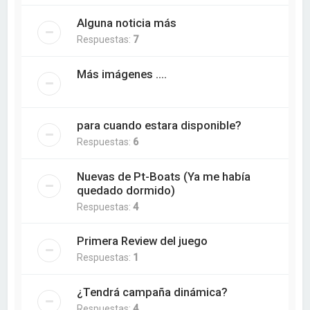
Alguna noticia más
Respuestas:
7
Más imágenes ....
para cuando estara disponible?
Respuestas:
6
Nuevas de Pt-Boats (Ya me había
quedado dormido)
Respuestas:
4
Primera Review del juego
Respuestas:
1
¿Tendrá campaña dinámica?
Respuestas:
4