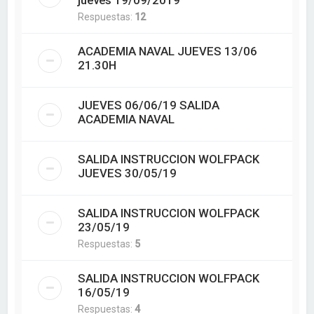
jueves 19/09/2019
Respuestas:
12
ACADEMIA NAVAL JUEVES 13/06
21.30H
JUEVES 06/06/19 SALIDA
ACADEMIA NAVAL
SALIDA INSTRUCCION WOLFPACK
JUEVES 30/05/19
SALIDA INSTRUCCION WOLFPACK
23/05/19
Respuestas:
5
SALIDA INSTRUCCION WOLFPACK
16/05/19
Respuestas:
4