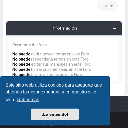
Ir a
Información
Permisos del foro
No puede
abrir nuevos temas en este Foro
No puede
responder a temas en este Foro
No puede
editar sus mensajes en este Foro
No puede
borrar sus mensajes en este Foro
No puede
enviar adjuntos en este Foro
Este sitio web utiliza cookies para asegurar que
obtenga la mejor experiencia en nuestro sitio
web.
Saber más
Índice general
¡Lo entiendo!
Powered by
phpBB
™
• Design by
PlanetStyles
Traducción al español por
phpBB España