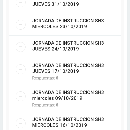
JUEVES 31/10/2019
JORNADA DE INSTRUCCION SH3
MIERCOLES 23/10/2019
JORNADA DE INSTRUCCION SH3
JUEVES 24/10/2019
JORNADA DE INSTRUCCION SH3
JUEVES 17/10/2019
Respuestas:
6
JORNADA DE INSTRUCCION SH3
miercoles 09/10/2019
Respuestas:
6
JORNADA DE INSTRUCCION SH3
MIERCOLES 16/10/2019