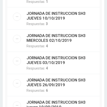
Respuestas:
1
JORNADA DE INSTRUCCION SH3
JUEVES 10/10/2019
Respuestas:
3
JORNADA DE INSTRUCCION SH3
MIERCOLES 02/10/2019
Respuestas:
4
JORNADA DE INSTRUCCION SH3
JUEVES 03/10/2019
Respuestas:
4
JORNADA DE INSTRUCCION SH3
JUEVES 26/09/2019
Respuestas:
6
JORNADA DE INSTRUCCION SH3