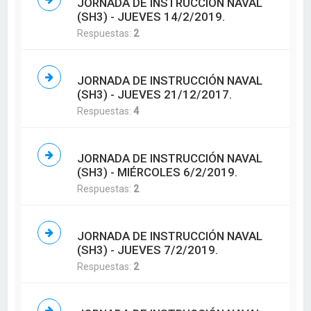
JORNADA DE INSTRUCCIÓN NAVAL
(SH3) - JUEVES 14/2/2019.
Respuestas:
2
JORNADA DE INSTRUCCIÓN NAVAL
(SH3) - JUEVES 21/12/2017.
Respuestas:
4
JORNADA DE INSTRUCCIÓN NAVAL
(SH3) - MIÉRCOLES 6/2/2019.
Respuestas:
2
JORNADA DE INSTRUCCIÓN NAVAL
(SH3) - JUEVES 7/2/2019.
Respuestas:
2