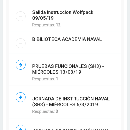
Salida instruccion Wolfpack
09/05/19
Respuestas:
12
BIBILIOTECA ACADEMIA NAVAL
PRUEBAS FUNCIONALES (SH3) -
MIÉRCOLES 13/03/19
Respuestas:
1
JORNADA DE INSTRUCCIÓN NAVAL
(SH3) - MIÉRCOLES 6/3/2019.
Respuestas:
3