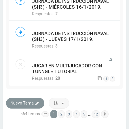
JORNADA DE INSTRUCCIÓN NAVAL
(SH3) - MIÉRCOLES 16/1/2019.
Respuestas:
2
JORNADA DE INSTRUCCIÓN NAVAL
(SH3) - JUEVES 17/1/2019.
Respuestas:
3
JUGAR EN MULTIJUGADOR CON
TUNNGLE TUTORIAL
Respuestas:
20
1
2
Nuevo Tema
564 temas
1
…
2
3
4
5
12
Página
1
de
12
Siguiente