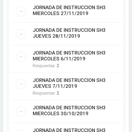
JORNADA DE INSTRUCCION SH3
MIERCOLES 27/11/2019
JORNADA DE INSTRUCCION SH3
JUEVES 28/11/2019
JORNADA DE INSTRUCCION SH3
MIERCOLES 6/11/2019
Respuestas:
2
JORNADA DE INSTRUCCION SH3
JUEVES 7/11/2019
Respuestas:
2
JORNADA DE INSTRUCCION SH3
MIERCOLES 30/10/2019
JORNADA DE INSTRUCCION SH3