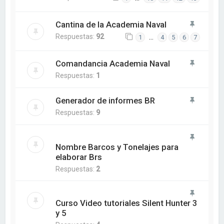
Cantina de la Academia Naval
Respuestas:
92
…
1
4
5
6
7
Comandancia Academia Naval
Respuestas:
1
Generador de informes BR
Respuestas:
9
Nombre Barcos y Tonelajes para
elaborar Brs
Respuestas:
2
Curso Video tutoriales Silent Hunter 3
y 5