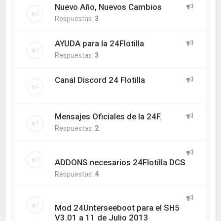
Nuevo Año, Nuevos Cambios
Respuestas:
3
AYUDA para la 24Flotilla
Respuestas:
3
Canal Discord 24 Flotilla
Mensajes Oficiales de la 24F.
Respuestas:
2
ADDONS necesarios 24Flotilla DCS
Respuestas:
4
Mod 24Unterseeboot para el SH5
V3.01 a 11 de Julio 2013