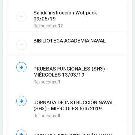
Salida instruccion Wolfpack
09/05/19
Respuestas:
12
BIBILIOTECA ACADEMIA NAVAL
PRUEBAS FUNCIONALES (SH3) -
MIÉRCOLES 13/03/19
Respuestas:
1
JORNADA DE INSTRUCCIÓN NAVAL
(SH3) - MIÉRCOLES 6/3/2019.
Respuestas:
3