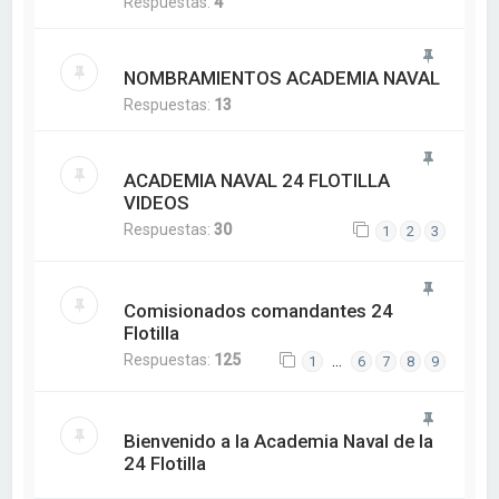
Respuestas:
4
NOMBRAMIENTOS ACADEMIA NAVAL
Respuestas:
13
ACADEMIA NAVAL 24 FLOTILLA
VIDEOS
Respuestas:
30
1
2
3
Comisionados comandantes 24
Flotilla
Respuestas:
125
…
1
6
7
8
9
Bienvenido a la Academia Naval de la
24 Flotilla