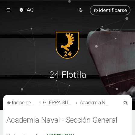
FAQ
Identificarse
24 Flotilla
B
Índice general
GUERRA SUBMARINA
Academia Naval - Sección General
u
Academia Naval - Sección General
s
c