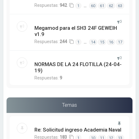
Respuestas:
942
…
1
60
61
62
63
Megamod para el SH3 24F GEWEIH
v1.9
Respuestas:
244
…
1
14
15
16
17
NORMAS DE LA 24 FLOTILLA (24-04-
19)
Respuestas:
9
Temas
Re: Solicitud ingreso Academia Naval
Respuestas:
183
…
1
10
11
12
13