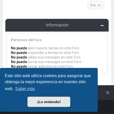
Ir a
Información
Permisos del foro
No puede
abrir nuevos temas en este Foro
No puede
responder a temas en este Foro
No puede
editar sus mensajes en este Foro
No puede
borrar sus mensajes en este Foro
No puede
enviar adjuntos en este Foro
Este sitio web utiliza cookies para asegurar que
obtenga la mejor experiencia en nuestro sitio
web.
Saber más
Índice general
¡Lo entiendo!
Powered by
phpBB
™
• Design by
PlanetStyles
Traducción al español por
phpBB España