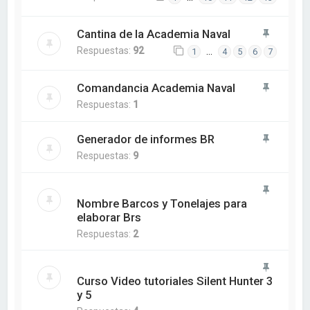
Cantina de la Academia Naval
Respuestas:
92
…
1
4
5
6
7
Comandancia Academia Naval
Respuestas:
1
Generador de informes BR
Respuestas:
9
Nombre Barcos y Tonelajes para
elaborar Brs
Respuestas:
2
Curso Video tutoriales Silent Hunter 3
y 5