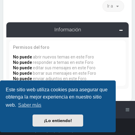
Ir a
Información
Permisos del foro
No puede
abrir nuevos temas en este Foro
No puede
responder a temas en este Foro
No puede
editar sus mensajes en este Foro
No puede
borrar sus mensajes en este Foro
No puede
enviar adjuntos en este Foro
Este sitio web utiliza cookies para asegurar que
obtenga la mejor experiencia en nuestro sitio
web.
Saber más
Índice general
¡Lo entiendo!
Powered by
phpBB
™
• Design by
PlanetStyles
Traducción al español por
phpBB España