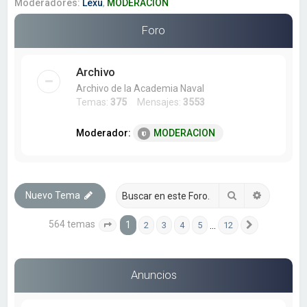
a
Moderadores:
Lexu
,
MODERACION
r
Foro
Archivo
Archivo de la Academia Naval
Temas:
375
Mensajes:
3553
Moderador:
MODERACION
Buscar
Búsqueda
Nuevo Tema
564 temas
1
…
2
3
4
5
12
Página
1
de
12
Siguiente
Anuncios