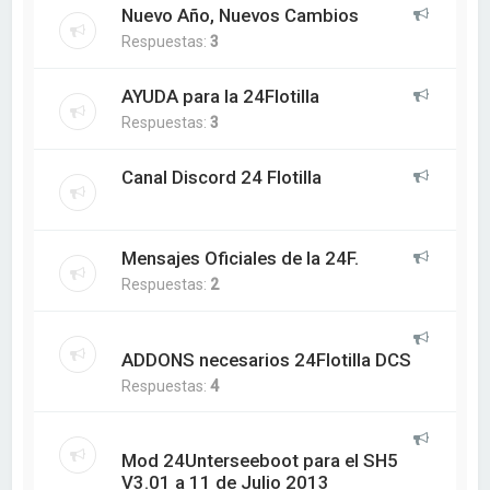
Nuevo Año, Nuevos Cambios
Respuestas:
3
AYUDA para la 24Flotilla
Respuestas:
3
Canal Discord 24 Flotilla
Mensajes Oficiales de la 24F.
Respuestas:
2
ADDONS necesarios 24Flotilla DCS
Respuestas:
4
Mod 24Unterseeboot para el SH5
V3.01 a 11 de Julio 2013