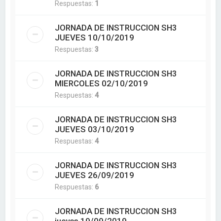
Respuestas:
1
JORNADA DE INSTRUCCION SH3
JUEVES 10/10/2019
Respuestas:
3
JORNADA DE INSTRUCCION SH3
MIERCOLES 02/10/2019
Respuestas:
4
JORNADA DE INSTRUCCION SH3
JUEVES 03/10/2019
Respuestas:
4
JORNADA DE INSTRUCCION SH3
JUEVES 26/09/2019
Respuestas:
6
JORNADA DE INSTRUCCION SH3