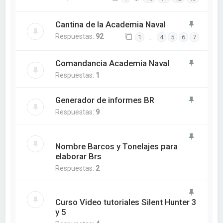
Cantina de la Academia Naval
Respuestas:
92
…
1
4
5
6
7
Comandancia Academia Naval
Respuestas:
1
Generador de informes BR
Respuestas:
9
Nombre Barcos y Tonelajes para
elaborar Brs
Respuestas:
2
Curso Video tutoriales Silent Hunter 3
y 5