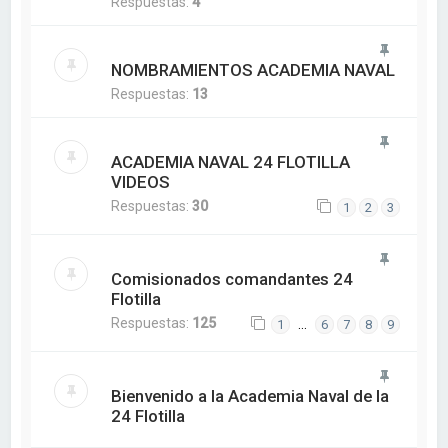
Respuestas:
4
NOMBRAMIENTOS ACADEMIA NAVAL
Respuestas:
13
ACADEMIA NAVAL 24 FLOTILLA
VIDEOS
Respuestas:
30
1
2
3
Comisionados comandantes 24
Flotilla
Respuestas:
125
…
1
6
7
8
9
Bienvenido a la Academia Naval de la
24 Flotilla