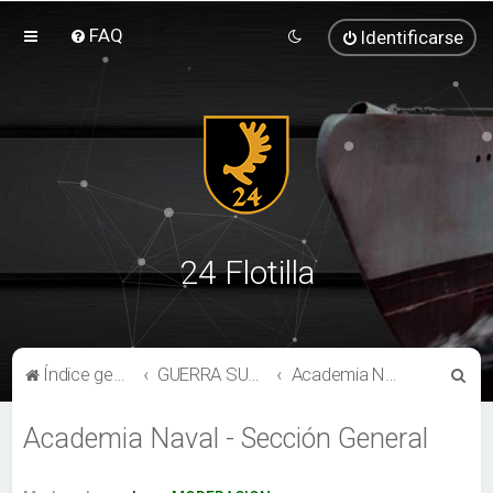
FAQ
Identificarse
24 Flotilla
B
Índice general
GUERRA SUBMARINA
Academia Naval - Sección General
u
Academia Naval - Sección General
s
c