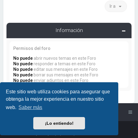
Ir a
Información
Permisos del foro
No puede
abrir nuevos temas en este Foro
No puede
responder a temas en este Foro
No puede
editar sus mensajes en este Foro
No puede
borrar sus mensajes en este Foro
No puede
enviar adjuntos en este Foro
Este sitio web utiliza cookies para asegurar que
obtenga la mejor experiencia en nuestro sitio
web.
Saber más
Índice general
¡Lo entiendo!
Powered by
phpBB
™
• Design by
PlanetStyles
Traducción al español por
phpBB España