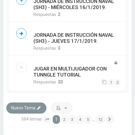
JORNADA DE INSTRUCCIÓN NAVAL
(SH3) - MIÉRCOLES 16/1/2019.
Respuestas:
2
JORNADA DE INSTRUCCIÓN NAVAL
(SH3) - JUEVES 17/1/2019.
Respuestas:
3
JUGAR EN MULTIJUGADOR CON
TUNNGLE TUTORIAL
Respuestas:
20
1
2
Nuevo Tema
564 temas
1
…
2
3
4
5
12
Página
1
de
12
Siguiente