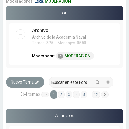
a
Moderadores:
Lexu
,
MODERACION
r
Foro
Archivo
Archivo de la Academia Naval
Temas:
375
Mensajes:
3553
Moderador:
MODERACION
Buscar
Búsqueda
Nuevo Tema
564 temas
1
…
2
3
4
5
12
Página
1
de
12
Siguiente
Anuncios