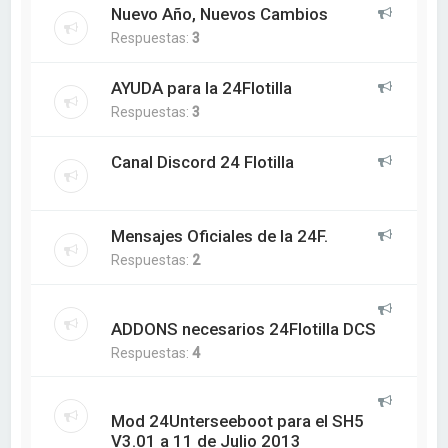
Nuevo Año, Nuevos Cambios
Respuestas:
3
AYUDA para la 24Flotilla
Respuestas:
3
Canal Discord 24 Flotilla
Mensajes Oficiales de la 24F.
Respuestas:
2
ADDONS necesarios 24Flotilla DCS
Respuestas:
4
Mod 24Unterseeboot para el SH5
V3.01 a 11 de Julio 2013