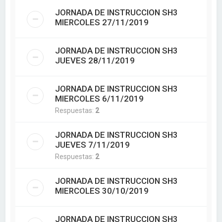
JORNADA DE INSTRUCCION SH3
MIERCOLES 27/11/2019
JORNADA DE INSTRUCCION SH3
JUEVES 28/11/2019
JORNADA DE INSTRUCCION SH3
MIERCOLES 6/11/2019
Respuestas:
2
JORNADA DE INSTRUCCION SH3
JUEVES 7/11/2019
Respuestas:
2
JORNADA DE INSTRUCCION SH3
MIERCOLES 30/10/2019
JORNADA DE INSTRUCCION SH3