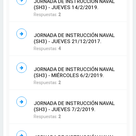
JORNADA DE INSTRUCCIÓN NAVAL
(SH3) - JUEVES 14/2/2019.
Respuestas:
2
JORNADA DE INSTRUCCIÓN NAVAL
(SH3) - JUEVES 21/12/2017.
Respuestas:
4
JORNADA DE INSTRUCCIÓN NAVAL
(SH3) - MIÉRCOLES 6/2/2019.
Respuestas:
2
JORNADA DE INSTRUCCIÓN NAVAL
(SH3) - JUEVES 7/2/2019.
Respuestas:
2