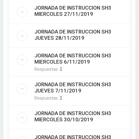
JORNADA DE INSTRUCCION SH3
MIERCOLES 27/11/2019
JORNADA DE INSTRUCCION SH3
JUEVES 28/11/2019
JORNADA DE INSTRUCCION SH3
MIERCOLES 6/11/2019
Respuestas:
2
JORNADA DE INSTRUCCION SH3
JUEVES 7/11/2019
Respuestas:
2
JORNADA DE INSTRUCCION SH3
MIERCOLES 30/10/2019
JORNADA DE INSTRUCCION SH3