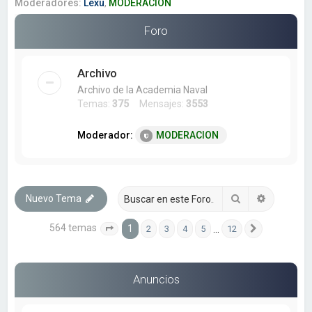
a
Moderadores:
Lexu
,
MODERACION
r
Foro
Archivo
Archivo de la Academia Naval
Temas:
375
Mensajes:
3553
Moderador:
MODERACION
Buscar
Búsqueda
Nuevo Tema
564 temas
1
…
2
3
4
5
12
Página
1
de
12
Siguiente
Anuncios