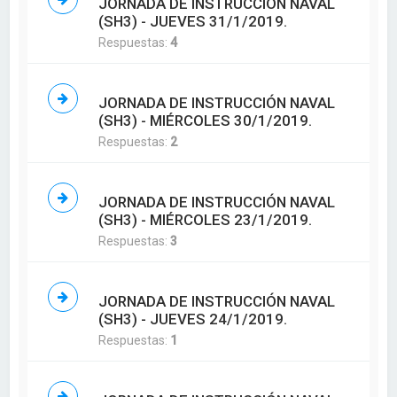
JORNADA DE INSTRUCCIÓN NAVAL
(SH3) - JUEVES 31/1/2019.
Respuestas:
4
JORNADA DE INSTRUCCIÓN NAVAL
(SH3) - MIÉRCOLES 30/1/2019.
Respuestas:
2
JORNADA DE INSTRUCCIÓN NAVAL
(SH3) - MIÉRCOLES 23/1/2019.
Respuestas:
3
JORNADA DE INSTRUCCIÓN NAVAL
(SH3) - JUEVES 24/1/2019.
Respuestas:
1