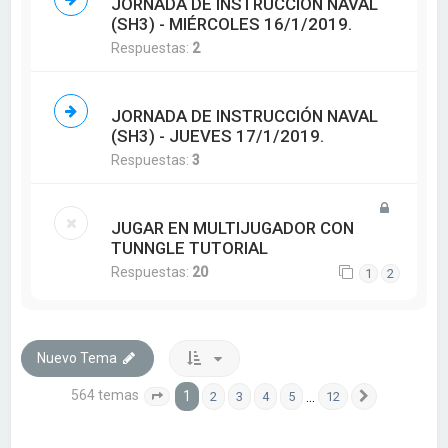
JORNADA DE INSTRUCCIÓN NAVAL
(SH3) - MIÉRCOLES 16/1/2019.
Respuestas:
2
JORNADA DE INSTRUCCIÓN NAVAL
(SH3) - JUEVES 17/1/2019.
Respuestas:
3
JUGAR EN MULTIJUGADOR CON
TUNNGLE TUTORIAL
Respuestas:
20
1
2
Nuevo Tema
564 temas
1
…
2
3
4
5
12
Página
1
de
12
Siguiente