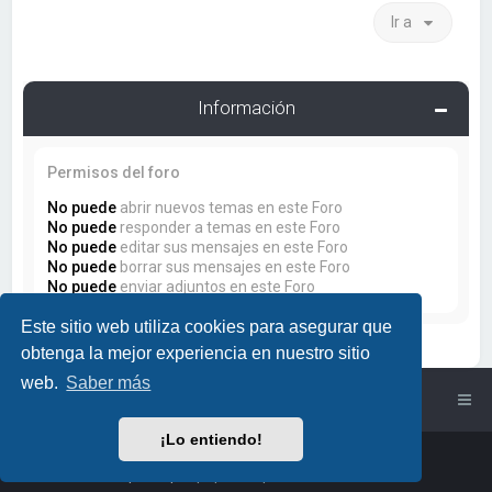
Ir a
Información
Permisos del foro
No puede
abrir nuevos temas en este Foro
No puede
responder a temas en este Foro
No puede
editar sus mensajes en este Foro
No puede
borrar sus mensajes en este Foro
No puede
enviar adjuntos en este Foro
Este sitio web utiliza cookies para asegurar que
obtenga la mejor experiencia en nuestro sitio
web.
Saber más
Índice general
¡Lo entiendo!
Powered by
phpBB
™
• Design by
PlanetStyles
Traducción al español por
phpBB España