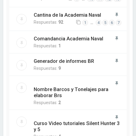
Cantina de la Academia Naval
Respuestas:
92
…
1
4
5
6
7
Comandancia Academia Naval
Respuestas:
1
Generador de informes BR
Respuestas:
9
Nombre Barcos y Tonelajes para
elaborar Brs
Respuestas:
2
Curso Video tutoriales Silent Hunter 3
y 5