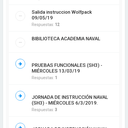
Salida instruccion Wolfpack
09/05/19
Respuestas:
12
BIBILIOTECA ACADEMIA NAVAL
PRUEBAS FUNCIONALES (SH3) -
MIÉRCOLES 13/03/19
Respuestas:
1
JORNADA DE INSTRUCCIÓN NAVAL
(SH3) - MIÉRCOLES 6/3/2019.
Respuestas:
3