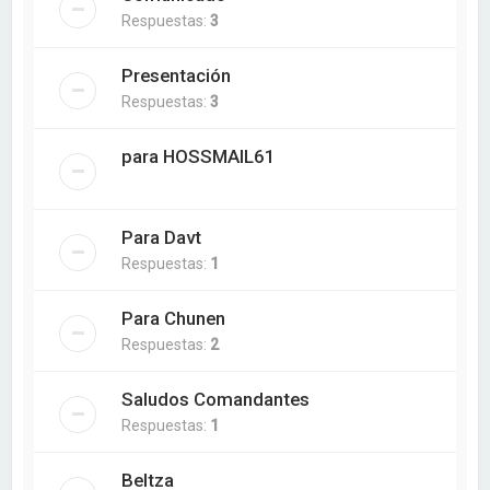
Respuestas:
3
Presentación
Respuestas:
3
para HOSSMAIL61
Para Davt
Respuestas:
1
Para Chunen
Respuestas:
2
Saludos Comandantes
Respuestas:
1
Beltza