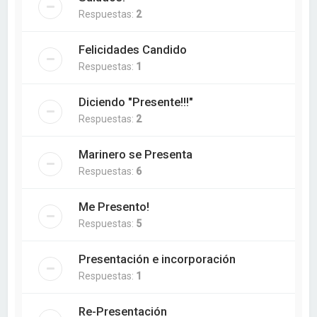
Respuestas:
2
Felicidades Candido
Respuestas:
1
Diciendo "Presente!!!"
Respuestas:
2
Marinero se Presenta
Respuestas:
6
Me Presento!
Respuestas:
5
Presentación e incorporación
Respuestas:
1
Re-Presentación