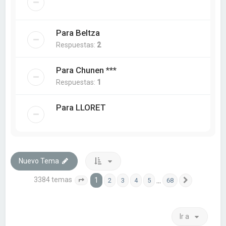
Para Beltza
Respuestas:
2
Para Chunen ***
Respuestas:
1
Para LLORET
Nuevo Tema
3384 temas
1
…
2
3
4
5
68
Página
1
de
68
Siguiente
Ir a