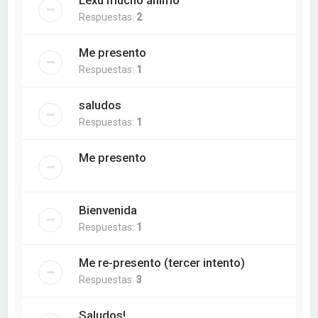
Lexu mucho ánimo
Respuestas:
2
Me presento
Respuestas:
1
saludos
Respuestas:
1
Me presento
Bienvenida
Respuestas:
1
Me re-presento (tercer intento)
Respuestas:
3
Saludos!