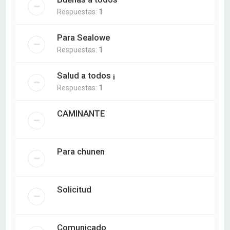
Respuestas:
1
Para Sealowe
Respuestas:
1
Salud a todos ¡
Respuestas:
1
CAMINANTE
Para chunen
Solicitud
Comunicado