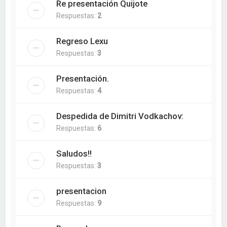
Re presentación Quijote
Respuestas:
2
Regreso Lexu
Respuestas:
3
Presentación.
Respuestas:
4
Despedida de Dimitri Vodkachov:
Respuestas:
6
Saludos!!
Respuestas:
3
presentacion
Respuestas:
9