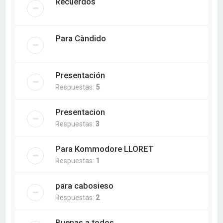
Recuerdos
Para Càndido
Presentación
Respuestas:
5
Presentacion
Respuestas:
3
Para Kommodore LLORET
Respuestas:
1
para cabosieso
Respuestas:
2
Buenas a todos