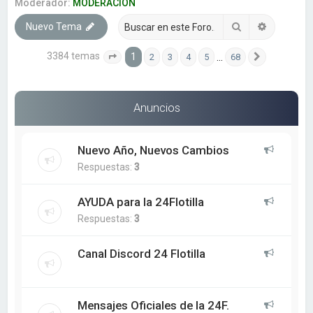
a
Moderador:
MODERACION
r
Buscar
Búsqueda
Nuevo Tema
3384 temas
1
…
2
3
4
5
68
Página
1
de
68
Siguiente
Anuncios
Nuevo Año, Nuevos Cambios
Respuestas:
3
AYUDA para la 24Flotilla
Respuestas:
3
Canal Discord 24 Flotilla
Mensajes Oficiales de la 24F.