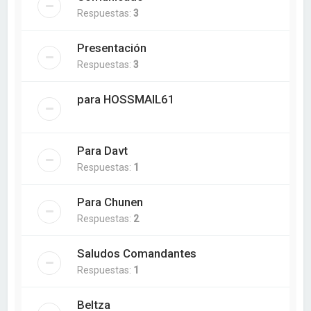
Respuestas:
3
Presentación
Respuestas:
3
para HOSSMAIL61
Para Davt
Respuestas:
1
Para Chunen
Respuestas:
2
Saludos Comandantes
Respuestas:
1
Beltza