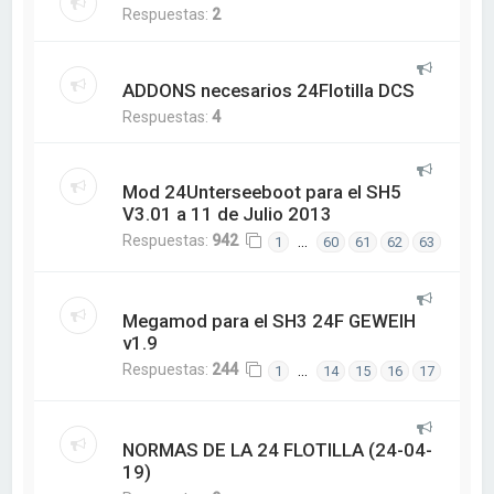
Respuestas:
2
ADDONS necesarios 24Flotilla DCS
Respuestas:
4
Mod 24Unterseeboot para el SH5
V3.01 a 11 de Julio 2013
Respuestas:
942
…
1
60
61
62
63
Megamod para el SH3 24F GEWEIH
v1.9
Respuestas:
244
…
1
14
15
16
17
NORMAS DE LA 24 FLOTILLA (24-04-
19)