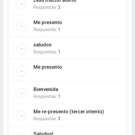
Lexu mucho ánimo
Respuestas:
2
Me presento
Respuestas:
1
saludos
Respuestas:
1
Me presento
Bienvenida
Respuestas:
1
Me re-presento (tercer intento)
Respuestas:
3
Saludos!