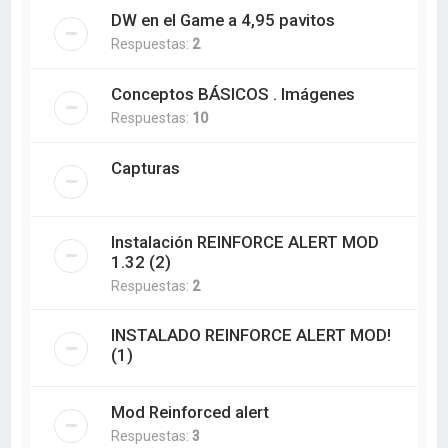
DW en el Game a 4,95 pavitos
Respuestas:
2
Conceptos BÁSICOS . Imágenes
Respuestas:
10
Capturas
Instalación REINFORCE ALERT MOD
1.32 (2)
Respuestas:
2
INSTALADO REINFORCE ALERT MOD!
(1)
Mod Reinforced alert
Respuestas:
3