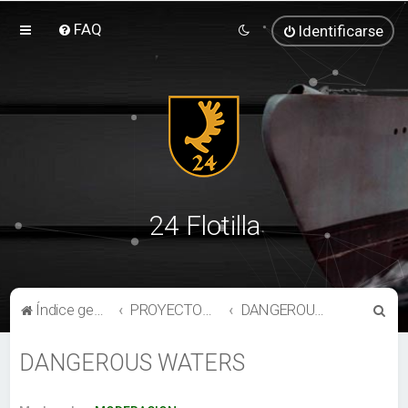
FAQ
Identificarse
24 Flotilla
B
Índice general
PROYECTOS Y OTROS SIMULADORES NAVALES
DANGEROUS WATERS
u
DANGEROUS WATERS
s
c