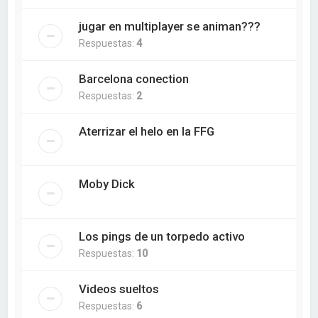
jugar en multiplayer se animan???
Respuestas:
4
Barcelona conection
Respuestas:
2
Aterrizar el helo en la FFG
Moby Dick
Los pings de un torpedo activo
Respuestas:
10
Videos sueltos
Respuestas:
6