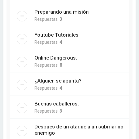
Preparando una misión
Respuestas:
3
Youtube Tutoriales
Respuestas:
4
Online Dangerous.
Respuestas:
8
¿Alguien se apunta?
Respuestas:
4
Buenas caballeros.
Respuestas:
3
Despues de un ataque a un submarino
enemigo