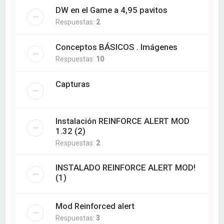
DW en el Game a 4,95 pavitos
Respuestas:
2
Conceptos BÁSICOS . Imágenes
Respuestas:
10
Capturas
Instalación REINFORCE ALERT MOD
1.32 (2)
Respuestas:
2
INSTALADO REINFORCE ALERT MOD!
(1)
Mod Reinforced alert
Respuestas:
3