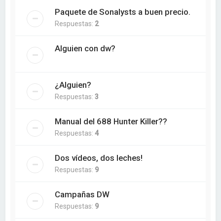
Paquete de Sonalysts a buen precio.
Respuestas:
2
Alguien con dw?
¿Alguien?
Respuestas:
3
Manual del 688 Hunter Killer??
Respuestas:
4
Dos vídeos, dos leches!
Respuestas:
9
Campañas DW
Respuestas:
9