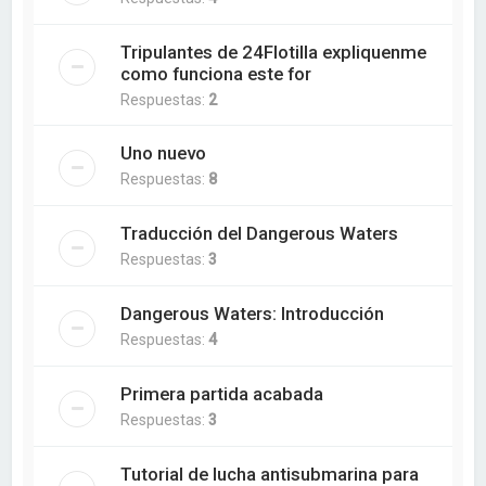
Tripulantes de 24Flotilla expliquenme
como funciona este for
Respuestas:
2
Uno nuevo
Respuestas:
8
Traducción del Dangerous Waters
Respuestas:
3
Dangerous Waters: Introducción
Respuestas:
4
Primera partida acabada
Respuestas:
3
Tutorial de lucha antisubmarina para