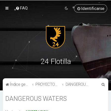
FAQ
Identificarse
24 Flotilla
B
Índice general
PROYECTOS Y OTROS SIMULADORES NAVALES
DANGEROUS WATERS
u
DANGEROUS WATERS
s
c