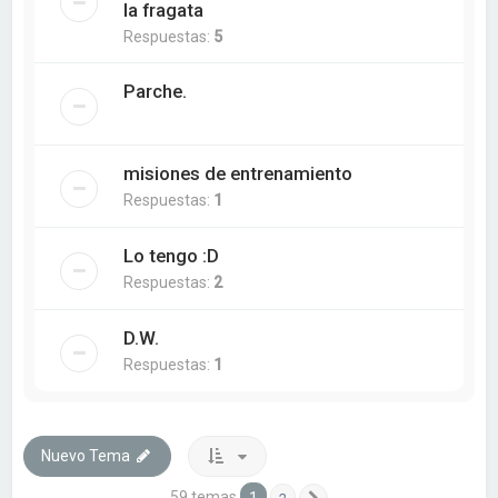
la fragata
Respuestas:
5
Parche.
misiones de entrenamiento
Respuestas:
1
Lo tengo :D
Respuestas:
2
D.W.
Respuestas:
1
Nuevo Tema
59 temas
1