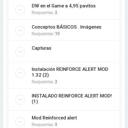
DW en el Game a 4,95 pavitos
Respuestas:
2
Conceptos BÁSICOS . Imágenes
Respuestas:
10
Capturas
Instalación REINFORCE ALERT MOD
1.32 (2)
Respuestas:
2
INSTALADO REINFORCE ALERT MOD!
(1)
Mod Reinforced alert
Respuestas:
3