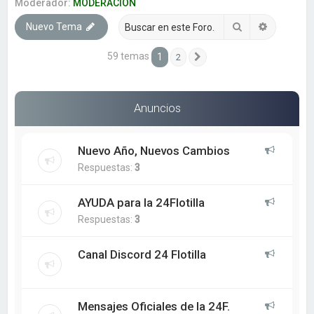
a
Moderador:
MODERACION
r
Buscar
Búsqueda
Nuevo Tema
59 temas
1
2
Siguiente
Anuncios
Nuevo Año, Nuevos Cambios
Respuestas:
3
AYUDA para la 24Flotilla
Respuestas:
3
Canal Discord 24 Flotilla
Mensajes Oficiales de la 24F.