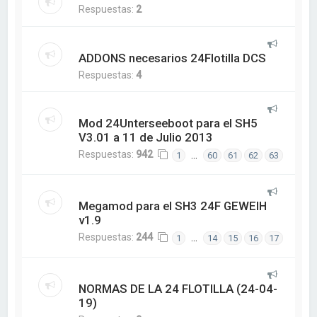
Respuestas:
2
ADDONS necesarios 24Flotilla DCS
Respuestas:
4
Mod 24Unterseeboot para el SH5
V3.01 a 11 de Julio 2013
Respuestas:
942
…
1
60
61
62
63
Megamod para el SH3 24F GEWEIH
v1.9
Respuestas:
244
…
1
14
15
16
17
NORMAS DE LA 24 FLOTILLA (24-04-
19)