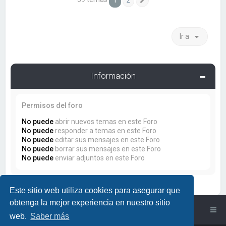
2
Siguiente
Ir a
Información
Permisos del foro
No puede
abrir nuevos temas en este Foro
No puede
responder a temas en este Foro
No puede
editar sus mensajes en este Foro
No puede
borrar sus mensajes en este Foro
No puede
enviar adjuntos en este Foro
Este sitio web utiliza cookies para asegurar que
obtenga la mejor experiencia en nuestro sitio
Índice general
web.
Saber más