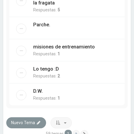
la fragata
Respuestas:
5
Parche.
misiones de entrenamiento
Respuestas:
1
Lo tengo :D
Respuestas:
2
D.W.
Respuestas:
1
Nuevo Tema
59 temas
1