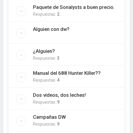
Paquete de Sonalysts a buen precio.
Respuestas:
2
Alguien con dw?
¿Alguien?
Respuestas:
3
Manual del 688 Hunter Killer??
Respuestas:
4
Dos vídeos, dos leches!
Respuestas:
9
Campañas DW
Respuestas:
9