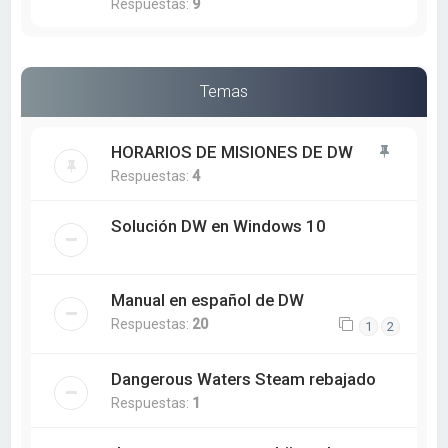
Respuestas:
9
Temas
HORARIOS DE MISIONES DE DW
Respuestas:
4
Solución DW en Windows 10
Manual en español de DW
Respuestas:
20
1
2
Dangerous Waters Steam rebajado
Respuestas:
1