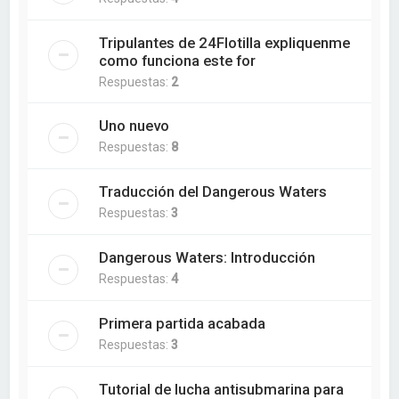
Tripulantes de 24Flotilla expliquenme
como funciona este for
Respuestas:
2
Uno nuevo
Respuestas:
8
Traducción del Dangerous Waters
Respuestas:
3
Dangerous Waters: Introducción
Respuestas:
4
Primera partida acabada
Respuestas:
3
Tutorial de lucha antisubmarina para