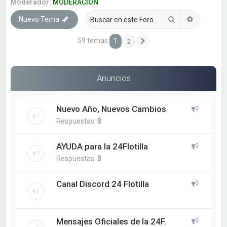
a
Moderador:
MODERACION
r
Buscar
Búsqueda
Nuevo Tema
59 temas
1
2
Siguiente
Anuncios
Nuevo Año, Nuevos Cambios
Respuestas:
3
AYUDA para la 24Flotilla
Respuestas:
3
Canal Discord 24 Flotilla
Mensajes Oficiales de la 24F.