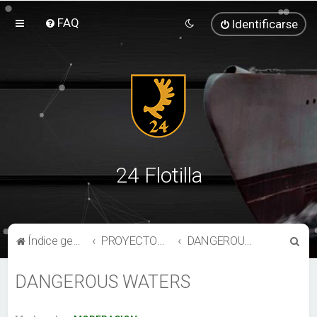
FAQ
Identificarse
24 Flotilla
B
Índice general
PROYECTOS Y OTROS SIMULADORES NAVALES
DANGEROUS WATERS
u
DANGEROUS WATERS
s
c