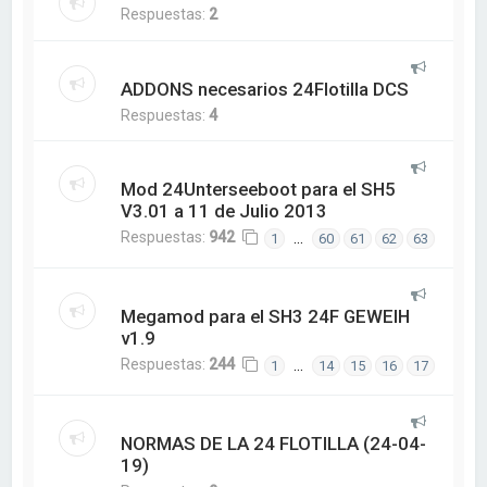
Respuestas:
2
ADDONS necesarios 24Flotilla DCS
Respuestas:
4
Mod 24Unterseeboot para el SH5
V3.01 a 11 de Julio 2013
Respuestas:
942
…
1
60
61
62
63
Megamod para el SH3 24F GEWEIH
v1.9
Respuestas:
244
…
1
14
15
16
17
NORMAS DE LA 24 FLOTILLA (24-04-
19)