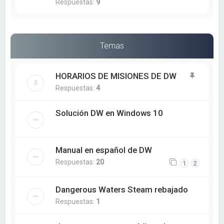
Respuestas:
9
Temas
HORARIOS DE MISIONES DE DW
Respuestas:
4
Solución DW en Windows 10
Manual en español de DW
Respuestas:
20
1
2
Dangerous Waters Steam rebajado
Respuestas:
1