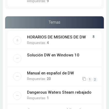
Respuestas:
9
Temas
HORARIOS DE MISIONES DE DW
Respuestas:
4
Solución DW en Windows 10
Manual en español de DW
Respuestas:
20
1
2
Dangerous Waters Steam rebajado
Respuestas:
1