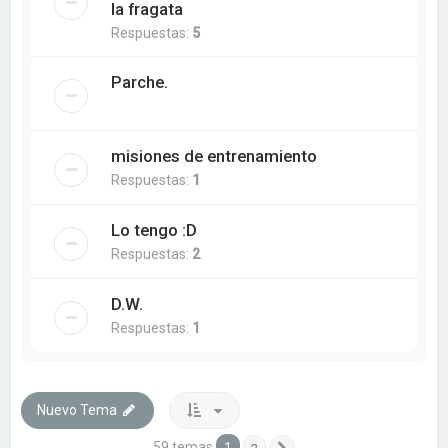
la fragata
Respuestas:
5
Parche.
misiones de entrenamiento
Respuestas:
1
Lo tengo :D
Respuestas:
2
D.W.
Respuestas:
1
Nuevo Tema
59 temas
1