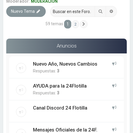
a
Moderador:
MODERACION
r
Buscar
Búsqueda
Nuevo Tema
59 temas
1
2
Siguiente
Anuncios
Nuevo Año, Nuevos Cambios
Respuestas:
3
AYUDA para la 24Flotilla
Respuestas:
3
Canal Discord 24 Flotilla
Mensajes Oficiales de la 24F.