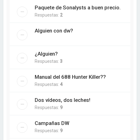
Paquete de Sonalysts a buen precio.
Respuestas:
2
Alguien con dw?
¿Alguien?
Respuestas:
3
Manual del 688 Hunter Killer??
Respuestas:
4
Dos vídeos, dos leches!
Respuestas:
9
Campañas DW
Respuestas:
9