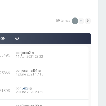
59 temas
1
2
Siguiente
por
jorca2
30495
11 Abr 2021 23:22
por
jossmail61
25866
12 Ene 2021 17:15
por
Lexu
71393
20 Ene 2020 23:59