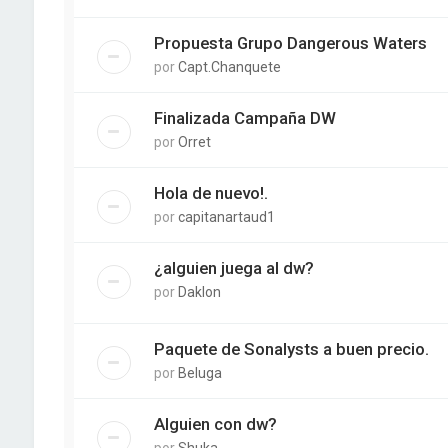
Propuesta Grupo Dangerous Waters
por
Capt.Chanquete
Finalizada Campaña DW
por
Orret
Hola de nuevo!.
por
capitanartaud1
¿alguien juega al dw?
por
Daklon
Paquete de Sonalysts a buen precio.
por
Beluga
Alguien con dw?
por
Shuka