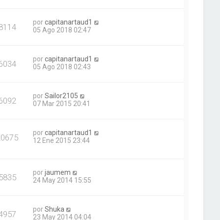
por
capitanartaud1
8114
05 Ago 2018 02:47
por
capitanartaud1
6034
05 Ago 2018 02:43
por
Sailor2105
6092
07 Mar 2015 20:41
por
capitanartaud1
20675
12 Ene 2015 23:44
por
jaumem
5835
24 May 2014 15:55
por
Shuka
4957
23 May 2014 04:04