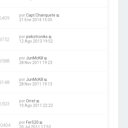
por
Capt.Chanquete
6409
21 Ene 2014 15:05
por
psikotroniks
9752
12 Ago 2013 19:52
por
JunMcKill
9588
28 Nov 2011 19:23
por
JunMcKill
9148
28 Nov 2011 19:13
por
Orret
6503
10 Ago 2011 22:22
por
Fer520
10404
20 Jul 2011 17:53