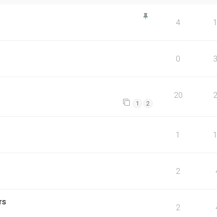
4
0
20
1
2
1
2
rs
2