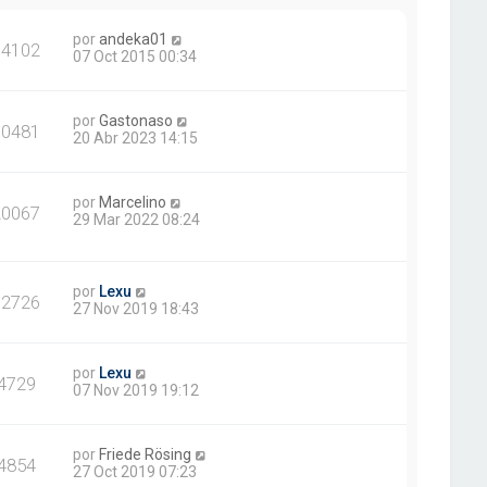
por
andeka01
14102
07 Oct 2015 00:34
por
Gastonaso
30481
20 Abr 2023 14:15
por
Marcelino
20067
29 Mar 2022 08:24
por
Lexu
12726
27 Nov 2019 18:43
por
Lexu
4729
07 Nov 2019 19:12
por
Friede Rösing
4854
27 Oct 2019 07:23