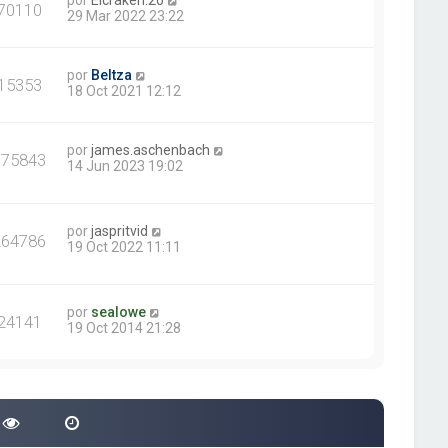
por
Elcraken.20
70110
29 Mar 2022 23:22
por
Beltza
15353
18 Oct 2021 12:12
por
james.aschenbach
375843
14 Jun 2023 19:02
por
jaspritvid
264786
19 Oct 2022 11:11
por
sealowe
24141
19 Oct 2014 21:28