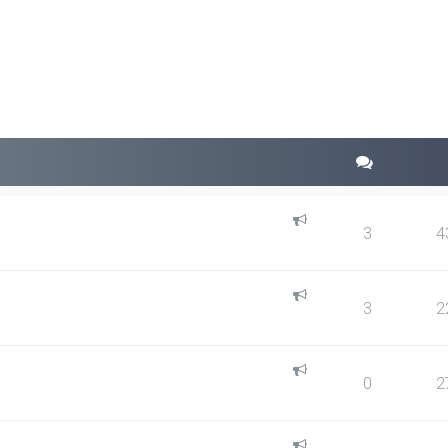
squeda avanzada
3
4
3
2
0
2