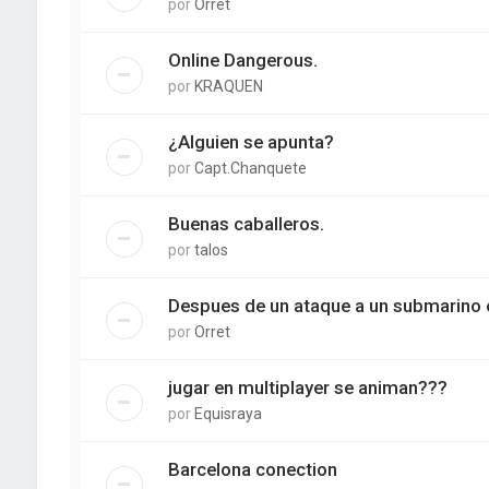
por
Orret
Online Dangerous.
por
KRAQUEN
¿Alguien se apunta?
por
Capt.Chanquete
Buenas caballeros.
por
talos
Despues de un ataque a un submarino
por
Orret
jugar en multiplayer se animan???
por
Equisraya
Barcelona conection