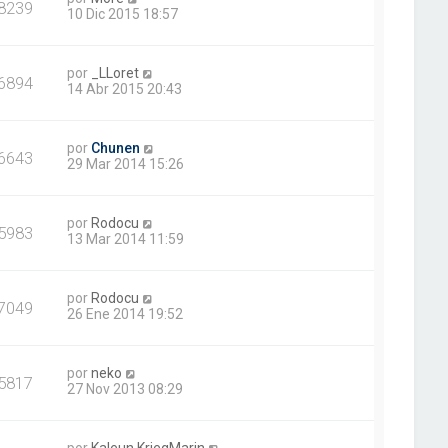
8239
10 Dic 2015 18:57
por
_LLoret
6894
14 Abr 2015 20:43
por
Chunen
6643
29 Mar 2014 15:26
por
Rodocu
5983
13 Mar 2014 11:59
por
Rodocu
7049
26 Ene 2014 19:52
por
neko
5817
27 Nov 2013 08:29