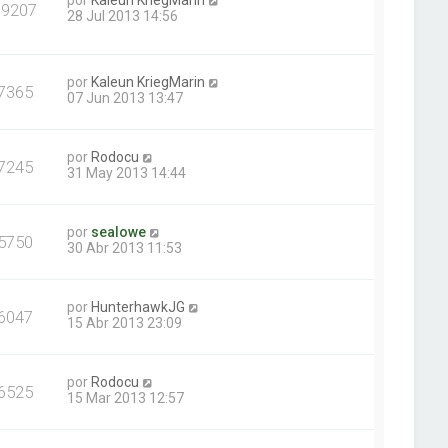
por
Kaleun KriegMarin
19207
28 Jul 2013 14:56
por
Kaleun KriegMarin
7365
07 Jun 2013 13:47
por
Rodocu
7245
31 May 2013 14:44
por
sealowe
5750
30 Abr 2013 11:53
por
HunterhawkJG
6047
15 Abr 2013 23:09
por
Rodocu
6525
15 Mar 2013 12:57