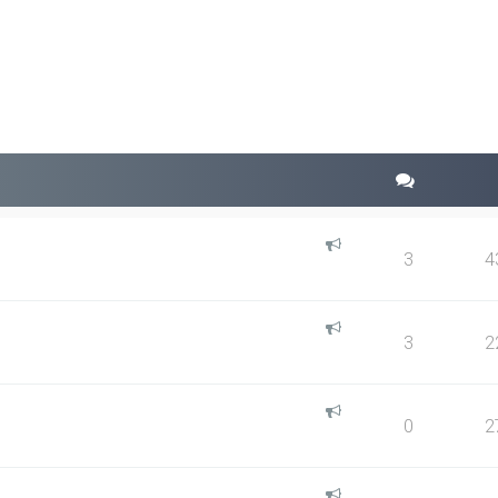
squeda avanzada
3
4
3
2
0
2