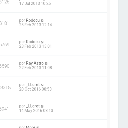
6126
17 Jul 2013 10:25
por
Rodocu
8181
25 Feb 2013 12:14
por
Rodocu
5769
23 Feb 2013 13:01
por
Ray Astro
6590
22 Feb 2013 11:08
por
_LLoret
18318
20 Oct 2016 08:53
por
_LLoret
6941
14 May 2016 08:13
por
More