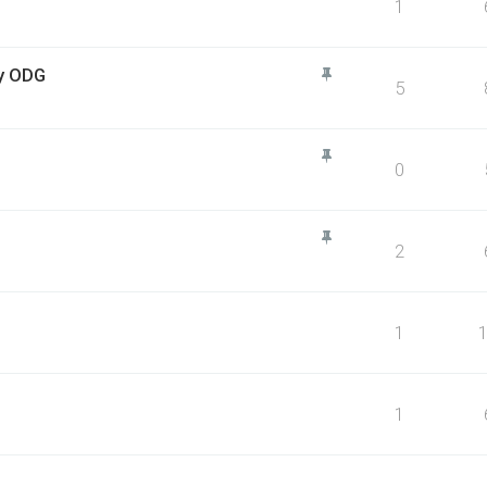
1
by ODG
5
0
2
1
1