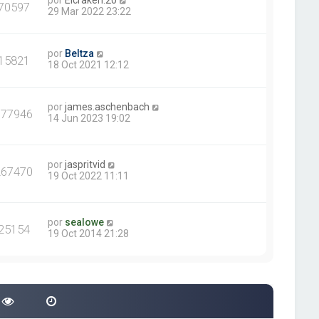
por
Elcraken.20
70597
29 Mar 2022 23:22
por
Beltza
15821
18 Oct 2021 12:12
por
james.aschenbach
377946
14 Jun 2023 19:02
por
jaspritvid
267470
19 Oct 2022 11:11
por
sealowe
25154
19 Oct 2014 21:28