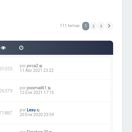
111 temas
1
2
3
Siguiente
por
jorca2
31055
11 Abr 2021 23:22
por
jossmail61
26379
12 Ene 2021 17:15
por
Lexu
71887
20 Ene 2020 23:59