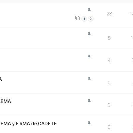
28
1
1
2
8
4
A
0
BLEMA
0
BLEMA y FIRMA de CADETE
0