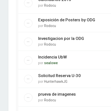
por
Rodocu
Exposición de Posters by ODG
por
Rodocu
Investigacion por la ODG
por
Rodocu
Incidencia UbW
por
sealowe
Solicitud Reserva U-30
por
HunterhawkJG
prueva de imagenes
por
Rodocu