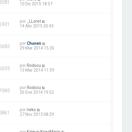
8281
10 Dic 2015 18:57
por
_LLoret
6931
14 Abr 2015 20:43
por
Chunen
6682
29 Mar 2014 15:26
por
Rodocu
6033
13 Mar 2014 11:59
por
Rodocu
7085
26 Ene 2014 19:52
por
neko
5861
27 Nov 2013 08:29
por
Kaleun KriegMarin