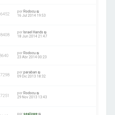
por
Rodocu
46452
16 Jul 2014 19:53
por
Israel Hands
18408
18 Jun 2014 21:47
por
Rodocu
8640
23 Abr 2014 00:23
por
paraban
17298
09 Dic 2013 18:32
por
Rodocu
17251
29 Nov 2013 13:43
por
sealowe