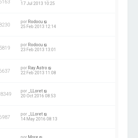
6163
17 Jul 2013 10:25
por
Rodocu
8230
25 Feb 2013 12:14
por
Rodocu
5819
23 Feb 2013 13:01
por
Ray Astro
6637
22 Feb 2013 11:08
por
_LLoret
18349
20 Oct 2016 08:53
por
_LLoret
6987
14 May 2016 08:13
por
More