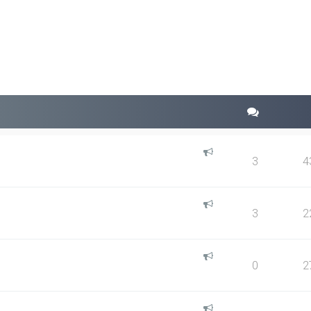
squeda avanzada
3
4
3
2
0
2