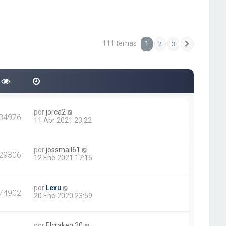
111 temas
1
2
3
Siguiente
por
jorca2
34976
11 Abr 2021 23:22
por
jossmail61
29306
12 Ene 2021 17:15
por
Lexu
74902
20 Ene 2020 23:59
por
Elcraken.20