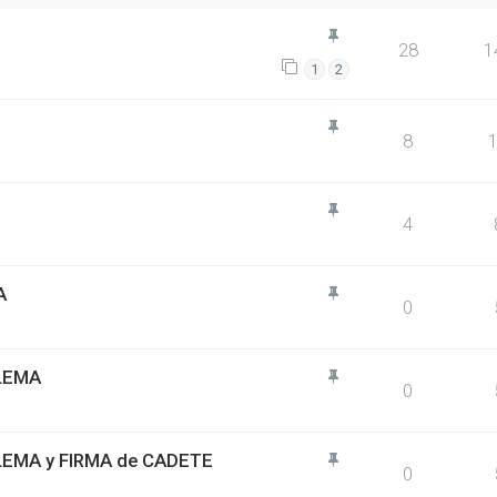
28
1
1
2
8
4
A
0
BLEMA
0
BLEMA y FIRMA de CADETE
0