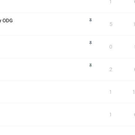
1
by ODG
5
0
2
1
1