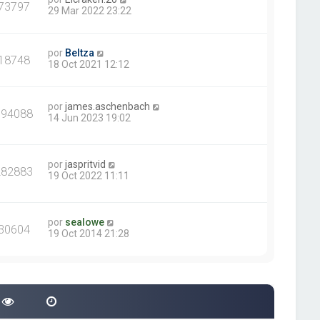
73797
29 Mar 2022 23:22
por
Beltza
18748
18 Oct 2021 12:12
por
james.aschenbach
394088
14 Jun 2023 19:02
por
jaspritvid
282883
19 Oct 2022 11:11
por
sealowe
30604
19 Oct 2014 21:28