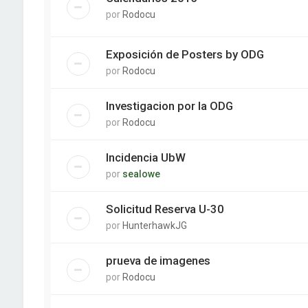
por
Rodocu
Exposición de Posters by ODG
por
Rodocu
Investigacion por la ODG
por
Rodocu
Incidencia UbW
por
sealowe
Solicitud Reserva U-30
por
HunterhawkJG
prueva de imagenes
por
Rodocu