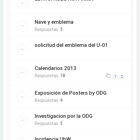
Nave y emblema
Respuestas:
3
solicitud del emblema del U-01
Calendarios 2013
Respuestas:
18
1
2
Exposición de Posters by ODG
Respuestas:
4
Investigacion por la ODG
Respuestas:
3
Incidencia UbW