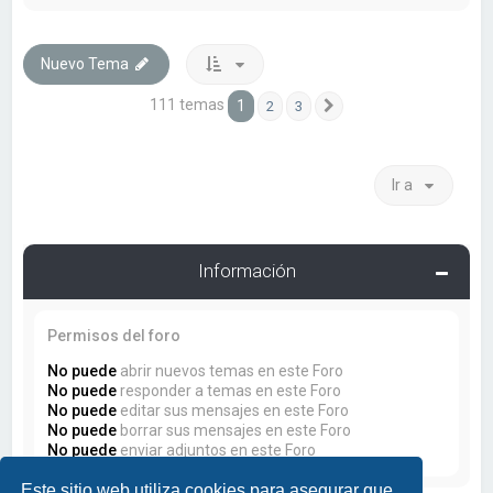
Nuevo Tema
111 temas
1
2
3
Siguiente
Ir a
Información
Permisos del foro
No puede
abrir nuevos temas en este Foro
No puede
responder a temas en este Foro
No puede
editar sus mensajes en este Foro
No puede
borrar sus mensajes en este Foro
No puede
enviar adjuntos en este Foro
Este sitio web utiliza cookies para asegurar que