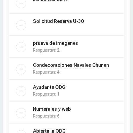
Solicitud Reserva U-30
prueva de imagenes
Respuestas:
2
Condecoraciones Navales Chunen
Respuestas:
4
Ayudante ODG
Respuestas:
1
Numerales y web
Respuestas:
6
Abierta la ODG