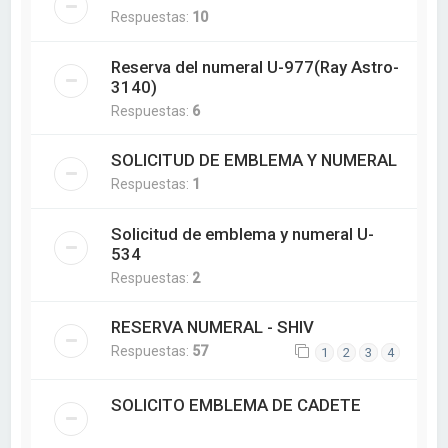
Respuestas:
10
Reserva del numeral U-977(Ray Astro-
3140)
Respuestas:
6
SOLICITUD DE EMBLEMA Y NUMERAL
Respuestas:
1
Solicitud de emblema y numeral U-
534
Respuestas:
2
RESERVA NUMERAL - SHIV
Respuestas:
57
1
2
3
4
SOLICITO EMBLEMA DE CADETE