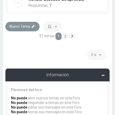
Respuestas:
7
Nuevo Tema
91 temas
1
2
Siguiente
Ir a
Información
Permisos del foro
No puede
abrir nuevos temas en este Foro
No puede
responder a temas en este Foro
No puede
editar sus mensajes en este Foro
No puede
borrar sus mensajes en este Foro