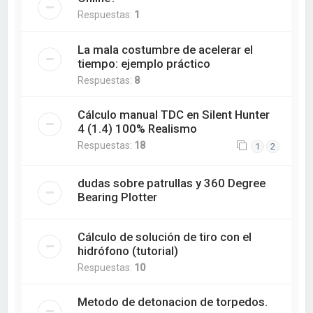
Respuestas:
1
La mala costumbre de acelerar el
tiempo: ejemplo práctico
Respuestas:
8
Cálculo manual TDC en Silent Hunter
4 (1.4) 100% Realismo
Respuestas:
18
1
2
dudas sobre patrullas y 360 Degree
Bearing Plotter
Cálculo de solución de tiro con el
hidrófono (tutorial)
Respuestas:
10
Metodo de detonacion de torpedos.