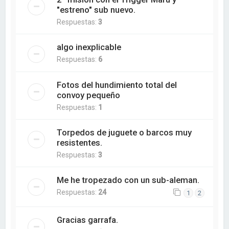
"estreno" sub nuevo.
Respuestas:
3
algo inexplicable
Respuestas:
6
Fotos del hundimiento total del
convoy pequeño
Respuestas:
1
Torpedos de juguete o barcos muy
resistentes.
Respuestas:
3
Me he tropezado con un sub-aleman.
Respuestas:
24
1
2
Gracias garrafa.