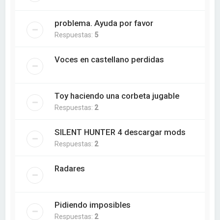
problema. Ayuda por favor
Respuestas:
5
Voces en castellano perdidas
Toy haciendo una corbeta jugable
Respuestas:
2
SILENT HUNTER 4 descargar mods
Respuestas:
2
Radares
Pidiendo imposibles
Respuestas:
2